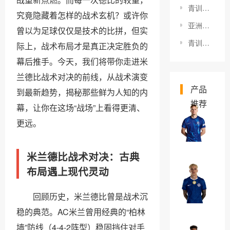
青训球员成功转型的幕后秘籍：怎样指导未来巨星
究竟隐藏着怎样的战术玄机？或许你
亚洲杯竞争格局：未来十年的战局你了解吗？
曾以为足球仅仅是技术的比拼，但实
青训球员职业素养关键：塑造未来的篮球明星
际上，战术布局才是真正决定胜负的
幕后推手。今天，我们将带你走进米
兰德比战术对决的前线，从战术演变
产品
到最新趋势，揭秘那些鲜为人知的内
推荐
幕，让你在这场“战场”上看得更清、
米
更远。
哈
伊
￥0
米兰德比战术对决：古典
洛
·
布局遇上现代灵动
亚
穆
历
回顾历史，米兰德比曾是战术沉
德
杭
￥0
里
稳的典范。AC米兰曾用经典的“柏林
德
克
墙”防线（4-4-2阵型）稳固挡住对手