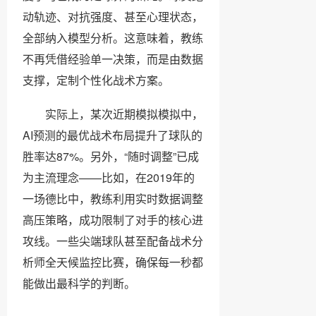
动轨迹、对抗强度、甚至心理状态，
全部纳入模型分析。这意味着，教练
不再凭借经验单一决策，而是由数据
支撑，定制个性化战术方案。
实际上，某次近期模拟模拟中，
AI预测的最优战术布局提升了球队的
胜率达87%。另外，“随时调整”已成
为主流理念——比如，在2019年的
一场德比中，教练利用实时数据调整
高压策略，成功限制了对手的核心进
攻线。一些尖端球队甚至配备战术分
析师全天候监控比赛，确保每一秒都
能做出最科学的判断。