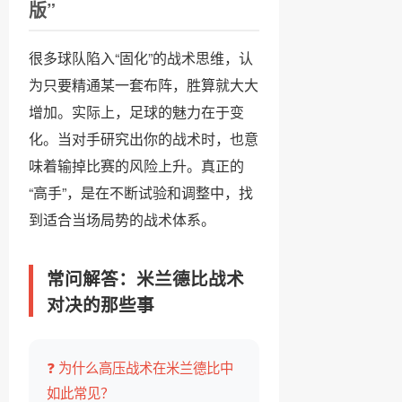
版”
很多球队陷入“固化”的战术思维，认
为只要精通某一套布阵，胜算就大大
增加。实际上，足球的魅力在于变
化。当对手研究出你的战术时，也意
味着输掉比赛的风险上升。真正的
“高手”，是在不断试验和调整中，找
到适合当场局势的战术体系。
常问解答：米兰德比战术
对决的那些事
❓ 为什么高压战术在米兰德比中
如此常见？