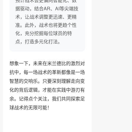
预计战术会更偏向智能化、数
据驱动，结合AR、AI等尖端技
术，让战术调整更迅速、更精
准。此外，战术也将更趋个性
化，充分挖掘每位球员的特
点，打造多元化打法。
想象一下，未来在米兰德比的激烈对
抗中，每一场战术的革新都像是一场
智慧的交响乐。只要深刻理解走向变
化的背后逻辑，才能在实践中游刃有
余。记得点个关注，我们共同探索足
球战术的无限可能！