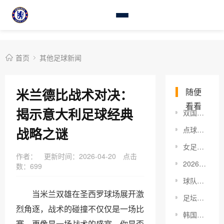
首页
其他足球新闻
米兰德比战术对决：
随便
看看
揭示意大利足球经典
双国籍球员选择：如何巧妙应对多重身份的双刃剑
战略之谜
点球大战阵容安排：逆境中胜出的秘诀
女足美洲杯技战术揭秘：这些战术手段让你大开眼界
作者：
更新时间：2026-04-20
点击
2026年最全国王杯竞争分析：胜负背后隐藏的秘密
数：
699
球队更衣室矛盾影响：究竟隐藏着什么样的潜规则？
当米兰双雄在圣西罗球场展开激
足坛潜力股发掘：揭秘未来巨星的奇妙旅程
烈角逐，战术的碰撞不仅仅是一场比
韩国女足战术特点：揭秘顶级球队的制胜秘籍
赛，更像是一场战术的盛宴。你是否