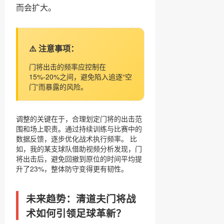
而会扩大。
⚠️ 注意事项：
门将出击的频率应控制在
15%-20%之间，避免陷入追逐“空
门”而暴露的风险。
调整的关键在于，合理划定门将的出击范
围和场上职责。通过持续训练与比赛中的
数据反馈，逐步优化战术执行频率。 比
如，我的某支球队借助视频分析发现，门
将出击后，避免回撤到原位的时间平均提
升了23%，整体防守变得更有韧性。
未来趋势：清道夫门将战
术如何引领足球革新？