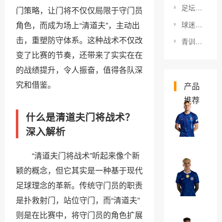
足坛户口本政策揭秘：你不知道的真实内幕与最新变化
门策略，让门将不仅仅局限于守门员
角色，而成为场上“清道夫”，主动出
球迷纠纷处理机制：打造和谐赛场新法宝
击，重塑防守体系。这种战术不仅改
青训球员职业素养：打造未来足球巨星的隐形密码
变了比赛的节奏，还带来了实实在在
的战绩提升，令人振奋，值得各队深
究和借鉴。
产品
推荐
米
什么是清道夫门将战术？
哈
深入解析
伊
￥0
洛
“清道夫门将战术”听起来像个新
·
颖的概念，但它其实是一种基于现代
亚
穆
历
足球理念的革新。传统守门员的职责
德
杭
￥0
是扑救射门，站位守门，而“清道夫”
里
德
则是在比赛中，将守门员的角色扩展
克