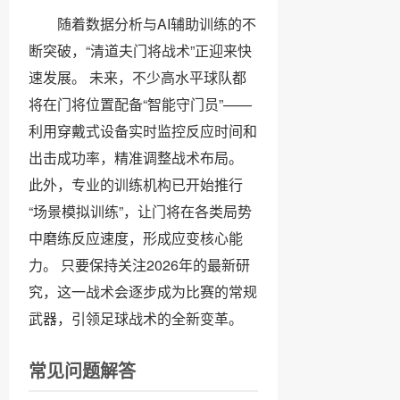
随着数据分析与AI辅助训练的不
断突破，“清道夫门将战术”正迎来快
速发展。 未来，不少高水平球队都
将在门将位置配备“智能守门员”——
利用穿戴式设备实时监控反应时间和
出击成功率，精准调整战术布局。
此外，专业的训练机构已开始推行
“场景模拟训练”，让门将在各类局势
中磨练反应速度，形成应变核心能
力。 只要保持关注2026年的最新研
究，这一战术会逐步成为比赛的常规
武器，引领足球战术的全新变革。
常见问题解答