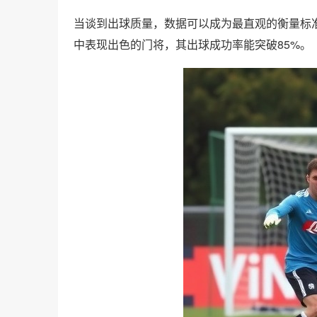
当谈到出球质量，数据可以成为最直观的衡量标
中表现出色的门将，其出球成功率能突破85%。