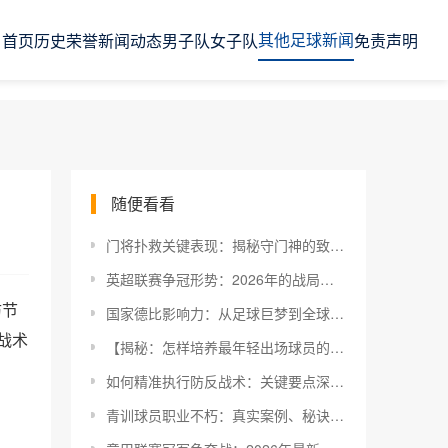
其他足球新闻
首页
历史荣誉
新闻动态
男子队
女子队
免责声明
随便看看
门将扑救关键表现：揭秘守门神的致胜秘籍
英超联赛争冠形势：2026年的战局大揭秘
防节
国家德比影响力：从足球巨梦到全球文化现象
战术
【揭秘：怎样培养最年轻出场球员的秘密策略】
如何精准执行防反战术：关键要点深度揭秘
青训球员职业不朽：真实案例、秘诀和未来趋势