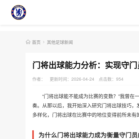
首页
其他足球新闻
门将出球能力分析：实现守门
作者：
更新时间：2026-04-24
点击数：
954
“门将出球能不能成为比赛的变数？”我曾在
奏。从那以后，我开始深入研究门将出球技巧，发
多样化，门将出球在比赛中的地位变得前所未有
为什么门将出球能力成为衡量守门员