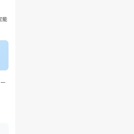
定能
，一