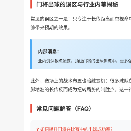
门将出球的误区与行业内幕揭秘
常见的误区之一是：只专注于长传距离而忽视命
够带来预期的效果。
内部消息：
业内资深教练透露，顶级门将的出球训练中，更多强
此外，赛场上的战术布置也暗藏玄机：很多球队在
脚精准的长传反而成为扭转局势的制胜点。这一
常见问题解答（FAQ）
❓ 如何提升门将在比赛中的出球成功率？