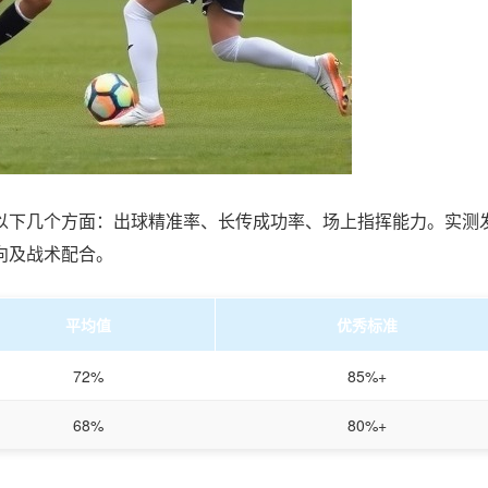
以下几个方面：出球精准率、长传成功率、场上指挥能力。实测
向及战术配合。
平均值
优秀标准
72%
85%+
68%
80%+