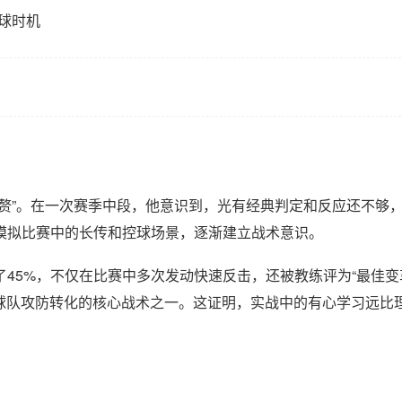
球时机
赘”。在一次赛季中段，他意识到，光有经典判定和反应还不够
模拟比赛中的长传和控球场景，逐渐建立战术意识。
45%，不仅在比赛中多次发动快速反击，还被教练评为“最佳变
为球队攻防转化的核心战术之一。这证明，实战中的有心学习远比