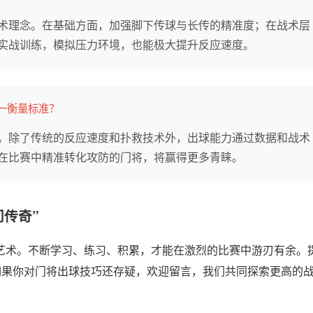
术理念。在基础方面，加强脚下传球与长传的精准度；在战术层
实战训练，模拟压力环境，也能极大提升反应速度。
唯一衡量标准？
。除了传统的反应速度和扑救技术外，出球能力通过数据和战术
在比赛中精准转化攻防的门将，将赢得更多青睐。
传奇”
艺术。不断学习、练习、积累，才能在激烈的比赛中游刃有余。
如果你对门将出球技巧还存疑，欢迎留言，我们共同探索更高的