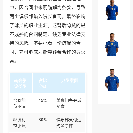
罗
埃
中，因合同中未明确解约条款，导致
·
斯
两个俱乐部陷入漫长官司，最终影响
加
特
￥0
纳
了球员的职业生涯。这背后隐藏的是
瓦
乔
不成熟的合同制定、缺乏专业法律支
奥
法
持的风险。不要小看一份疏漏的合
·
昆
同，它可能成为撕裂转会合作的导火
威
多
￥0
廉
索。
·
布
马
奥
转会争
占比
典型案例
克
议类型
（%）
纳
·
￥0
诺
吉
合同细
45%
某豪门争夺球
特
节不清
星案
乌
经济利
30%
俱乐部支付违
益争议
约金事件