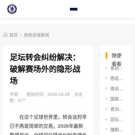
首页
其他足球新闻
足坛转会纠纷解决：
随便
看看
破解赛场外的隐形战
青训球员技术传承：打造足球未来的黄金基石
场
西班牙超级杯对决：你不知道的战术内幕与未来趋势
青训球员职业挑战：打破迷思，走出一条不同的路
作者：
更新时间：2026-04-28
点击
国家队百场里程碑
数：
577
青训球员转型指导：破解成长困局的全攻略
在这个足球世界里，转会谈判早
足坛升班马挑战：新秀崛起的秘密武器
已不再是简单的交易。2026年最新
强制买断条款触发条件揭秘：如何掌控合同主动权
数据显示，全球足坛转会纠纷年增长