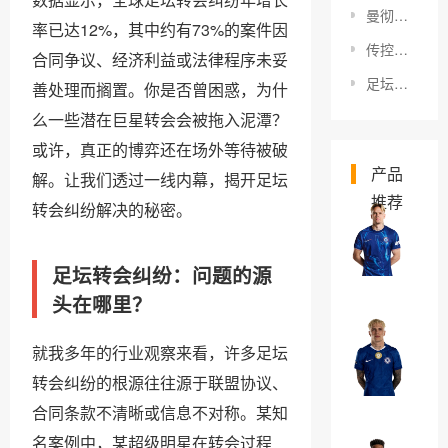
曼彻斯特德比历史揭秘：一场足球迷无法错过的激情碰撞
率已达12%，其中约有73%的案件因
传控足球现代发展：从传统到科技革新之路
合同争议、经济利益或法律程序未妥
足坛经典球衣设计：那些令人难忘的瞬间与巧思
善处理而搁置。你是否曾困惑，为什
么一些潜在巨星转会会被拖入泥潭？
或许，真正的博弈还在场外等待被破
产品
解。让我们透过一线内幕，揭开足坛
推荐
转会纠纷解决的秘密。
米
哈
足坛转会纠纷：问题的源
伊
￥0
头在哪里？
洛
·
亚
就我多年的行业观察来看，许多足坛
穆
历
转会纠纷的根源往往源于联盟协议、
德
杭
￥0
里
合同条款不清晰或信息不对称。某知
德
克
名案例中，某超级明星在转会过程