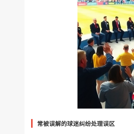
常被误解的球迷纠纷处理误区