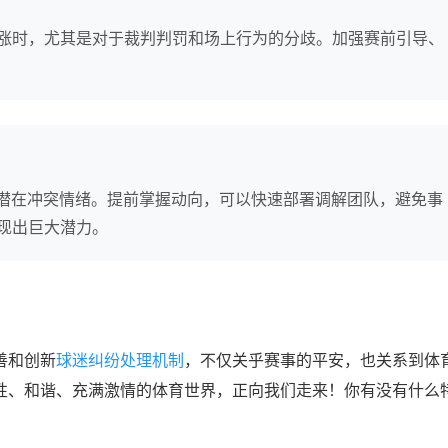
涨时，尤其是对于裁判判罚和场上行为的分歧。加强赛前引导、
别潜在冲突情绪。提前掌握动向，可以快速部署调解团队，避免事
现出巨大潜力。
善和创新
球迷纠纷处理机制
，不仅关乎赛事的平安，也关系到体
性、和谐、充满激情的体育世界，正向我们走来！你有没有什么