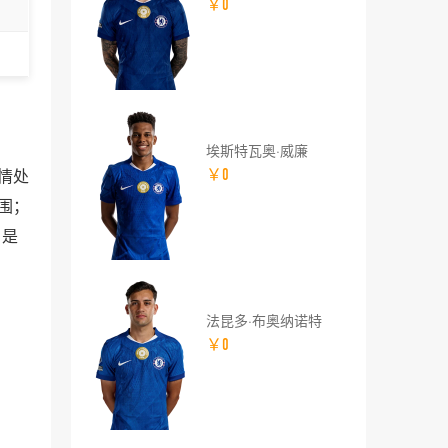
￥0
埃斯特瓦奥·威廉
情处
￥0
围；
，是
法昆多·布奥纳诺特
￥0