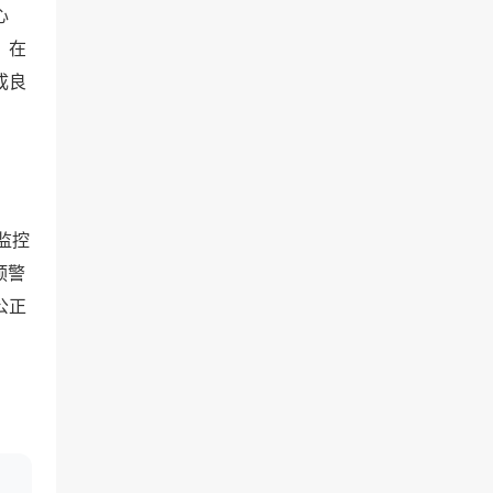
心
，在
成良
监控
预警
公正