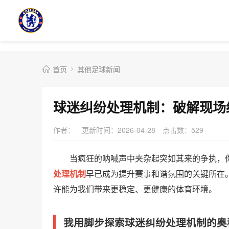
首页
其他足球新闻
球迷纠纷处理机制：破解现场
作者：
更新时间：2026-04-28
点击数：
529
当疯狂的呐喊声中夹杂起突如其来的争执，你
处理机制
早已成为提升赛事和谐氛围的关键所在
许能为我们带来更稳定、更健康的体育环境。
我用脚步探索球迷纠纷处理机制的奥