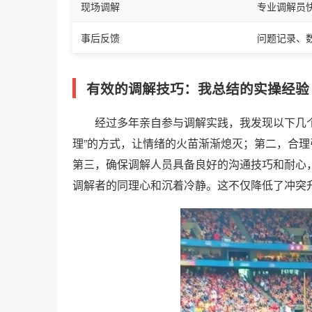
现场调解
专业调解员
事后反馈
问题记录、
有效的调解技巧：我总结的实操经验
经过多年亲自参与调解实践，我发现以下几
理”的方式，让情绪的火苗渐渐熄灭；第二，合
第三，确保调解人员具备良好的沟通技巧和耐心，
调解者的同理心和沉着冷静。这不仅降低了冲突