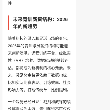
性。
未来青训薪资结构：2026
年的新趋势
随着科技的融入和足球市场的变化，
2026年的青训球员薪资结构可能迎
来创新浪潮。远程训练平台、虚拟实
境（VR）培养、数据驱动的绩效评
估，都将成为新机制的核心元素。未
来，激励奖金将更依赖于数据指标，
比如实际比赛表现、训练效率、社会
影响力等，打破传统单一比例限制。
一个趋势已经显现：裁判和教练的绩
效绑定成为主流，青训薪资不再仅仅