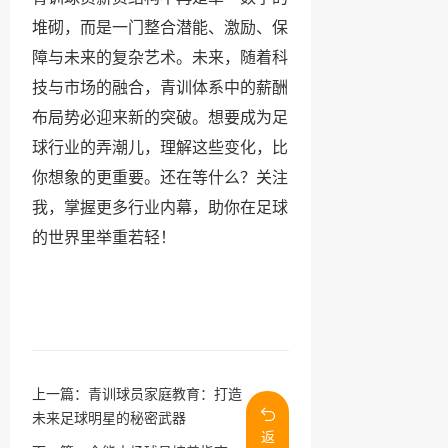
堆砌，而是一门整合潜能、激励、保
障与未来的复杂艺术。未来，随着科
技与市场的融合，青训体系中的薪酬
布局势必迎来新的突破。想要成为足
球行业的弄潮儿，理解这些变化，比
你想象的更重要。还在等什么？关注
我，掌握更多行业内幕，助你在足球
的世界里举重若轻！
上一篇：
青训球员家庭教育：打造
未来足球明星的秘密武器
返