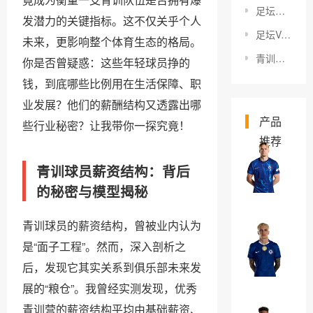
足坛励志球员故事：逆境中崛起的传奇
发潜力的关键指标。这不仅关乎个人
足坛VAR技术普及：如何彻底改变比赛公平与未来趋势
未来，更影响整个体育生态的格局。
青训球员职业成长的秘密：突破瓶颈的关键策略
你是否曾疑惑：这些年轻球员挣的
钱，到底哪些比例用在生活保障、职
业发展？他们的薪酬结构又透露出哪
产品
些行业秘密？让我带你一探究竟！
推荐
米
青训球员薪资结构：背后
哈
的秘密与模型揭秘
伊
￥0
洛
青训球员的薪资结构，曾被业内认为
·
亚
是“面子工程”。然而，深入剖析之
穆
历
后，发现它其实关系到俱乐部未来发
德
杭
￥0
里
展的“粮仓”。我曾经实测发现，优秀
德
克
青训营的薪资结构平均由基础薪资、