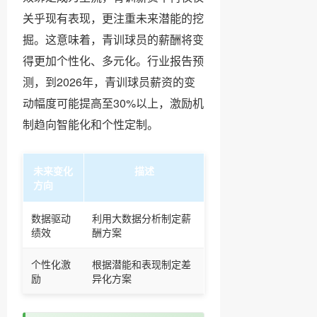
关乎现有表现，更注重未来潜能的挖
掘。这意味着，青训球员的薪酬将变
得更加个性化、多元化。行业报告预
测，到2026年，青训球员薪资的变
动幅度可能提高至30%以上，激励机
制趋向智能化和个性定制。
未来变化
描述
方向
数据驱动
利用大数据分析制定薪
绩效
酬方案
个性化激
根据潜能和表现制定差
励
异化方案