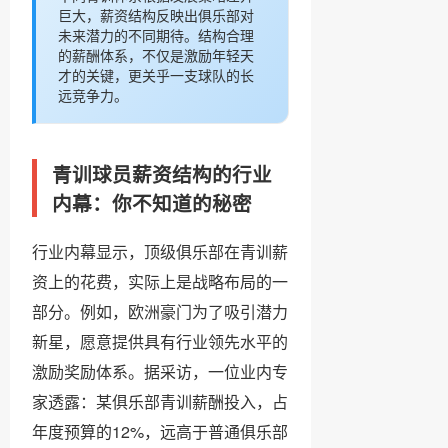
巨大，薪资结构反映出俱乐部对
未来潜力的不同期待。结构合理
的薪酬体系，不仅是激励年轻天
才的关键，更关乎一支球队的长
远竞争力。
青训球员薪资结构的行业
内幕：你不知道的秘密
行业内幕显示，顶级俱乐部在青训薪
资上的花费，实际上是战略布局的一
部分。例如，欧洲豪门为了吸引潜力
新星，愿意提供具有行业领先水平的
激励奖励体系。据采访，一位业内专
家透露：某俱乐部青训薪酬投入，占
年度预算的12%，远高于普通俱乐部