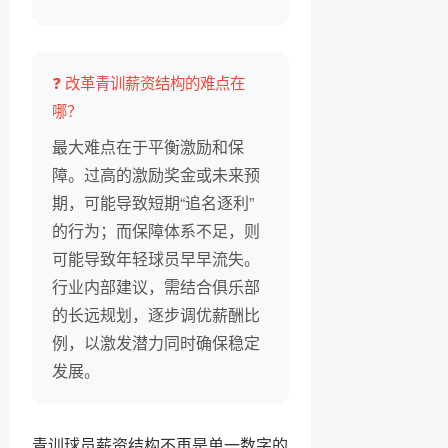
❓ 改革青训薪资结构的难点在
哪？
最大难点在于平衡激励和保
障。过高的激励奖金或未来预
期，可能导致短期“追名逐利”
的行为；而保障体系不足，则
可能导致年轻球员早早流失。
行业内部建议，需结合俱乐部
的长远规划，逐步调优薪酬比
例，以激发潜力同时确保稳定
发展。
青训球员薪资结构不再是单一数字的