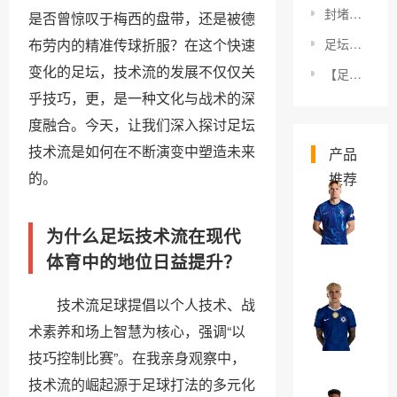
封堵射门技术分析：成为门将的秘诀之一
是否曾惊叹于梅西的盘带，还是被德
布劳内的精准传球折服？在这个快速
足坛友谊赛价值揭秘：你不知道的足球公益与商机
变化的足坛，技术流的发展不仅仅关
【足坛女足故事宣传：破解偏见，激发热情的力量】
乎技巧，更，是一种文化与战术的深
度融合。今天，让我们深入探讨足坛
技术流是如何在不断演变中塑造未来
产品
的。
推荐
米
哈
为什么足坛技术流在现代
伊
￥0
体育中的地位日益提升？
洛
·
技术流足球提倡以个人技术、战
亚
穆
历
术素养和场上智慧为核心，强调“以
德
杭
￥0
技巧控制比赛”。在我亲身观察中，
里
德
技术流的崛起源于足球打法的多元化
克