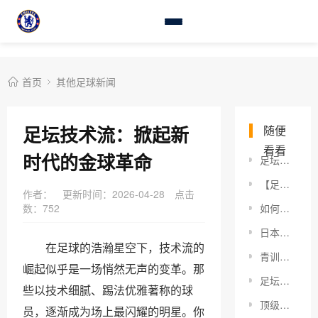
首页
其他足球新闻
足坛技术流：掀起新
随便
看看
时代的金球革命
足坛青训丑闻反思：给未来的青训体系划清底线
【足坛传奇球员回顾：那些永恒的足球神话】
作者：
更新时间：2026-04-28
点击
数：
752
如何精准预测西甲联赛冠军？这些秘密你知道吗？
日本女足技术分析：深度揭秘2026年崛起之路
在足球的浩瀚星空下，技术流的
青训球员职业信仰：如何打造坚不可摧的梦想之魂
崛起似乎是一场悄然无声的变革。那
足坛外援政策调整：新风向下的未来格局解析
些以技术细腻、踢法优雅著称的球
顶级后腰战术价值：解析不容忽视的核心力量
员，逐渐成为场上最闪耀的明星。你