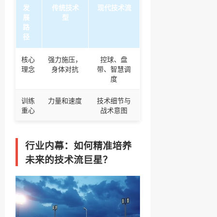
发
传统技术
现代技术流
展
型
路
径
核心
强力施压，
控球、盘
理念
身体对抗
带、智慧调
度
训练
力量和速度
技术细节与
重心
战术意图
行业内幕：如何精准培养
未来的技术流巨星？