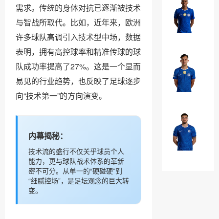
罗
需求。传统的身体对抗已逐渐被技术
埃
·
斯
与智战所取代。比如，近年来，欧洲
加
特
￥0
许多球队高调引入技术型中场，数据
纳
瓦
表明，拥有高控球率和精准传球的球
乔
奥
队成功率提高了27%。这是一个显而
法
·
昆
易见的行业趋势，也反映了足球逐步
威
多
￥0
向“技术第一”的方向演变。
廉
·
布
马
奥
内幕揭秘：
克
纳
技术流的盛行不仅关乎球员个人
·
￥0
诺
能力，更与球队战术体系的革新
吉
特
密不可分。从单一的“硬碰硬”到
乌
“细腻控场”，是足坛观念的巨大转
变。