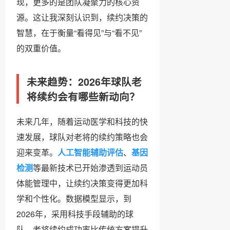
现，更多的是团队凝聚力的核心资
源。这让我深刻认识到，续约决策的
智慧，在于衡量“看得见”与“看不见”
的双重价值。
未来趋势：2026年球队老
将续约会有哪些新动向？
未来几年，随着运动医学和科技的快
速发展，球队对老将的续约策略也会
迎来变革。
人工智能辅助评估
、
基因
检测
等最新技术已开始渗透到运动员
体能管理中，让续约决策变得更加科
学和个性化。数据模型显示，到
2026年，采用科技手段辅助的球
队，老将续约成功率比传统方案提升