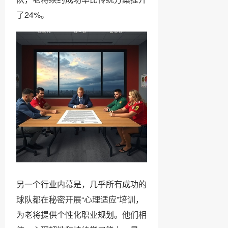
了24%。
另一个行业内幕是，几乎所有成功的
球队都在秘密开展“心理适应”培训，
为老将提供个性化职业规划。他们相