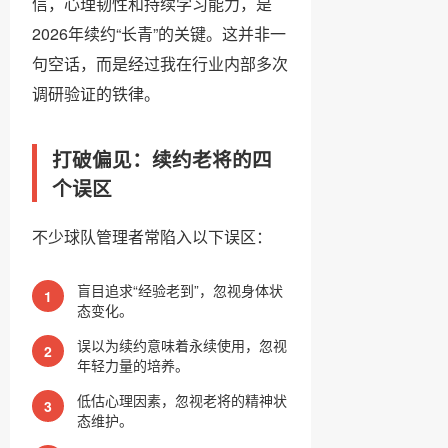
信，心理韧性和持续学习能力，是
2026年续约“长青”的关键。这并非一
句空话，而是经过我在行业内部多次
调研验证的铁律。
打破偏见：续约老将的四
个误区
不少球队管理者常陷入以下误区：
盲目追求“经验老到”，忽视身体状
1
态变化。
误以为续约意味着永续使用，忽视
2
年轻力量的培养。
低估心理因素，忽视老将的精神状
3
态维护。