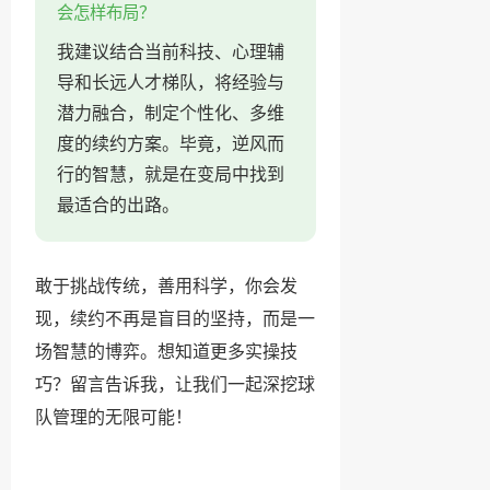
会怎样布局？
我建议结合当前科技、心理辅
导和长远人才梯队，将经验与
潜力融合，制定个性化、多维
度的续约方案。毕竟，逆风而
行的智慧，就是在变局中找到
最适合的出路。
敢于挑战传统，善用科学，你会发
现，续约不再是盲目的坚持，而是一
场智慧的博弈。想知道更多实操技
巧？留言告诉我，让我们一起深挖球
队管理的无限可能！