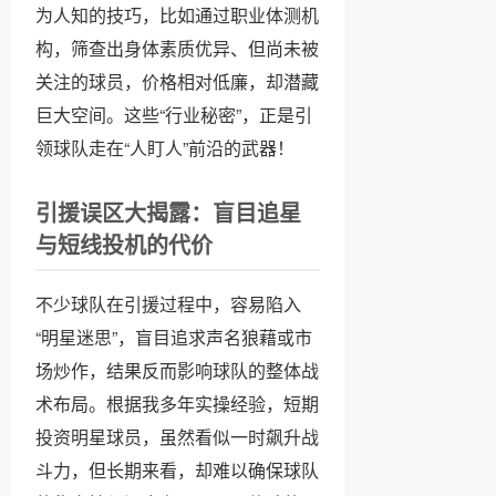
为人知的技巧，比如通过职业体测机
构，筛查出身体素质优异、但尚未被
关注的球员，价格相对低廉，却潜藏
巨大空间。这些“行业秘密”，正是引
领球队走在“人盯人”前沿的武器！
引援误区大揭露：盲目追星
与短线投机的代价
不少球队在引援过程中，容易陷入
“明星迷思”，盲目追求声名狼藉或市
场炒作，结果反而影响球队的整体战
术布局。根据我多年实操经验，短期
投资明星球员，虽然看似一时飙升战
斗力，但长期来看，却难以确保球队