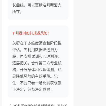
长曲线，可以更精准判断潜力
所在。
❓ 引援时如何规避风险？
关键在于多维度筛查和阶段性
评估。先利用数据筛选潜力
股，再安排试训和心理测评，
逐层把关。合作第三方专业机
构，开展身体和心理体测，也
是降低风险的有效手段。记
住：不要只看一场比赛表现就
下决定，细节决定成败！
【一份科学合理的球队引援策略，不仅关