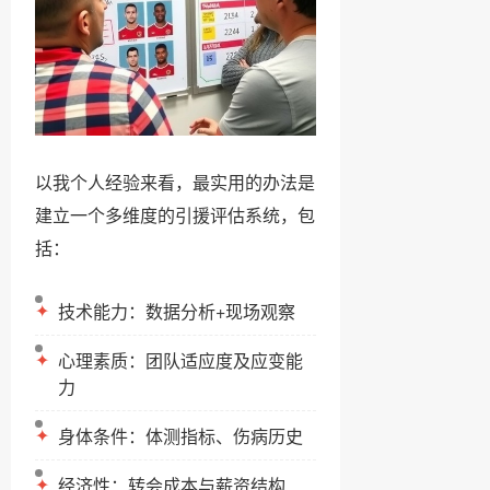
以我个人经验来看，最实用的办法是
建立一个多维度的引援评估系统，包
括：
✦
技术能力：数据分析+现场观察
✦
心理素质：团队适应度及应变能
力
✦
身体条件：体测指标、伤病历史
✦
经济性：转会成本与薪资结构