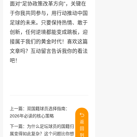
面对“足协政策改革方向”，关键在
于你我共同参与，用行动推动中国
足球的未来。只要保持热情、敢于
创新，任何逆境都能变成跳板，迎
接属于我们的黄金时代！喜欢这篇
文章吗？互动留言告诉我你的看法
吧！
上一篇：
双国籍球员选择指南：
2026年必读的核心策略
返
下一篇：
为什么足坛球员的国籍归
回
属变得如此复杂？这个问题比你想
列