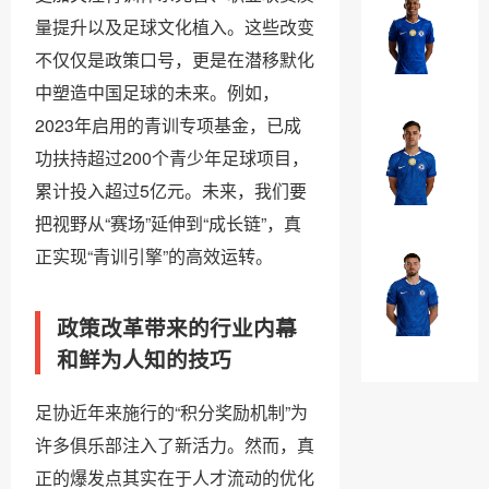
罗
埃
量提升以及足球文化植入。这些改变
·
斯
不仅仅是政策口号，更是在潜移默化
加
特
￥0
纳
中塑造中国足球的未来。例如，
瓦
乔
2023年启用的青训专项基金，已成
奥
法
功扶持超过200个青少年足球项目，
·
昆
累计投入超过5亿元。未来，我们要
威
多
￥0
廉
把视野从“赛场”延伸到“成长链”，真
·
正实现“青训引擎”的高效运转。
布
马
奥
克
纳
政策改革带来的行业内幕
·
￥0
诺
和鲜为人知的技巧
吉
特
乌
足协近年来施行的“积分奖励机制”为
许多俱乐部注入了新活力。然而，真
正的爆发点其实在于人才流动的优化