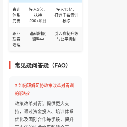
青训
投入5亿，
投入15亿，
体系
扶持
打造千名青训
完善
200+项目
教练
职业
基础制度
引入赛制升级
联赛
调整中
与公平机制
治理
常见疑问答疑（FAQ）
❓ 如何理解足协政策改革对青训
的影响？
政策改革对青训提供更大支
持，通过资金投入、培训体系
优化及国际合作等手段，提升