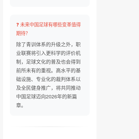
❓ 未来中国足球有哪些变革值得
期待？
除了青训体系的升级之外，职
业联赛将引入更科学的评价机
制，足球文化的普及也会得到
前所未有的重视。高水平的基
础设施、专业化的裁判体系以
及全民健身推广，将共同推动
中国足球迈向2026年的新篇
章。