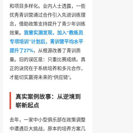
和项目多样化。业内人士透露，一些
优秀青训营通过合作引入先进训练理
念，借助政策支持提升了青少年训练
效果。
我曾实测发现，加入“教练员
专项培训”计划后，青训营平均水平
提升了27%
，从根源改善了青训质
量。旧的误区是：只重比赛成绩。真
正的诀窍在于系统培养和多元合作，
才能切实赢得未来的“供应链”。
真实案例故事：从逆境到
崭新起点
去年，一家中小型俱乐部在政策调整
中遭遇巨大挑战，原本的培养方案几