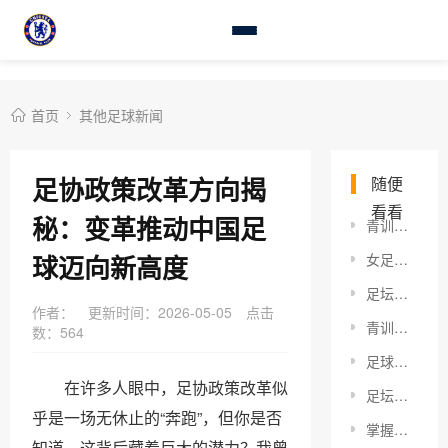
首页
其他足球新闻
足协政策改革方向揭
随便
看看
秘：变革推动中国足
青训球员经纪人规范：破解行业迷局的关键之钥
球迈向新高度
女足青训体系建设：撬动未来的关键力
足坛青训丑闻反思：深挖根源，重塑未来的关键
作者：
更新时间：2026-05-05
点击
青训球员职业机遇：破局之道与未来趋势揭秘
数：
564
足球教练员培训体系：打造未来绿茵场的黄金引擎
在许多人眼中，足协政策改革似
足坛经典头球得分：那些令人难忘的瞬间和不为人知的秘密
乎是一场无休止的“奔跑”，但你是否
掌握球队体能状况评估，助你打造冠军团队
知道，这背后藏着巨大的潜力？我曾