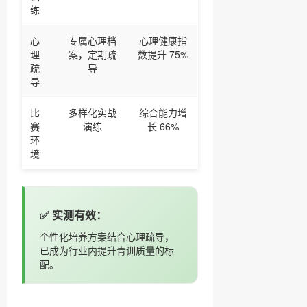
练
心
专属心理档
心理健康指
理
案，定期疏
数提升 75%
疏
导
导
比
多样化实战
综合能力增
赛
演练
长 66%
环
境
✅ 实测有效：
个性化培养方案结合心理疏导，
已成为行业内提升青训质量的标
配。