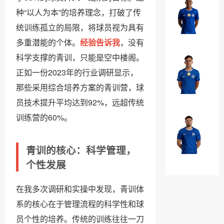
罗
埃
种“以人为本”的培养理念，打破了传
·
斯
统训练孤立的局限，将球员视为具有
加
特
￥0
纳
多重潜能的个体。
经验告诉我
，没有
瓦
乔
科学支撑的青训，只能是空中楼阁。
奥
法
正如一份2023年的行业调研显示，
·
昆
那些采用综合培养方案的青训营，球
威
多
￥0
廉
员技术提升平均达到92%，远超传统
·
训练营的60%。
布
马
奥
克
纳
青训的核心：科学管理，
·
￥0
诺
个性发展
吉
特
乌
在我多次调研和实操中发现，青训体
系的核心在于管理流程的科学性和球
员个性的培养。传统的训练往往一刀