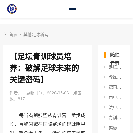
首页
其他足球新闻
【足坛青训球员培
随便
看看
养：破解足球未来的
足坛外援政策调整：到底对你我意味着什么？
关键密码】
教练合同纠纷调解：实战技巧与行业内幕揭秘
德国超级杯战术大揭秘：如何在赛场上精准制胜
作者：
更新时间：2026-05-06
点击
西甲保级球队状态评估：洞悉降级战局的关键密码
数：
817
法甲争冠积分形势深度解析：2026年你必须知道的内幕
每当看到那些从青训营一步步成
青训球员家庭教育：打造未来足球明星的秘密武器
长，最终闪耀在国际赛场的足球明星
揭秘主场战绩优势分析：赢在主场的秘密武器
时，难免会思考——他们的培养到底