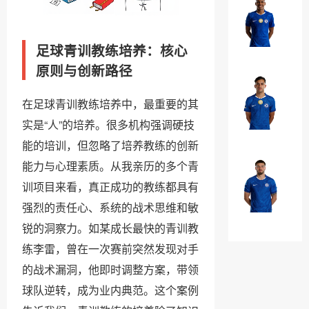
罗
埃
·
斯
加
足球青训教练培养：核心
特
￥0
纳
瓦
原则与创新路径
乔
奥
法
·
在足球青训教练培养中，最重要的其
昆
威
实是“人”的培养。很多机构强调硬技
多
￥0
廉
能的培训，但忽略了培养教练的创新
·
能力与心理素质。从我亲历的多个青
布
马
奥
训项目来看，真正成功的教练都具有
克
纳
强烈的责任心、系统的战术思维和敏
·
￥0
诺
锐的洞察力。如某成长最快的青训教
吉
特
练李雷，曾在一次赛前突然发现对手
乌
的战术漏洞，他即时调整方案，带领
球队逆转，成为业内典范。这个案例