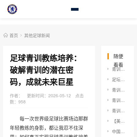
首页
其他足球新闻
足球青训教练培养：
随便
看看
破解青训的潜在密
青训球探网络建设：推动未来足球的核心战略
码，成就未来巨星
足坛兴奋剂事件处理：揭示深层次问题与未来出路
青训夏令营策划：打造未来足球明星的秘密武器
作者：
更新时间：2026-05-12
点击
青训球员战术传承：未来足球的核心密码
数：
958
青训球员职业坚持：从梦想到实战的必经之路
每一次世界级足球比赛场边那群
【美洲杯技战术特点：破解南美足球核心密码】
年轻教练的身影，都让我忍不住深
中国足球惊现黑马！从惊人逆转到战术解析，足坛世预赛分析背后隐藏的玄机，远比你想象的更复杂精彩。2026年世界杯预选赛锻造了无数经典瞬间，谁能笑到最后？让我们深入
思：如何真正实现足球青训教练培养