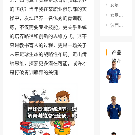
女足球员薪资现状揭秘：行业真相与未来趋势
的飞跃？当年我在某职业俱乐部的实
女足商业化发展：破解困局的未来启示
操中，发现培养一名优秀的青训教
波西米亚德比特色：解密篮球场上的自由灵魂
练，不仅需要专业技能，更关乎系统
的培养路径和创新的思维方式。这不
只是教书育人的过程，更是一场关于
产品
未来足球生态的战略性布局。走出传
推荐
统思维，探索更多潜在可能，或许才
米
是打破青训瓶颈的关键！
哈
伊
￥0
洛
·
亚
穆
历
德
杭
￥0
里
德
克