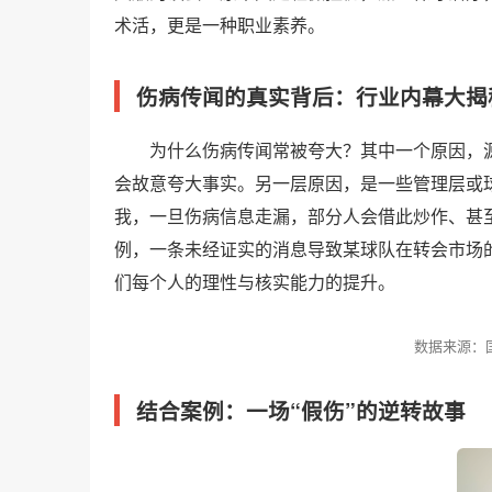
术活，更是一种职业素养。
伤病传闻的真实背后：行业内幕大揭
为什么伤病传闻常被夸大？其中一个原因，源
会故意夸大事实。另一层原因，是一些管理层或
我，一旦伤病信息走漏，部分人会借此炒作、甚
例，一条未经证实的消息导致某球队在转会市场
们每个人的理性与核实能力的提升。
数据来源：
结合案例：一场“假伤”的逆转故事