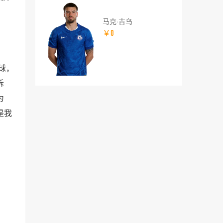
马克·吉乌
￥0
球，
诉
为
是我