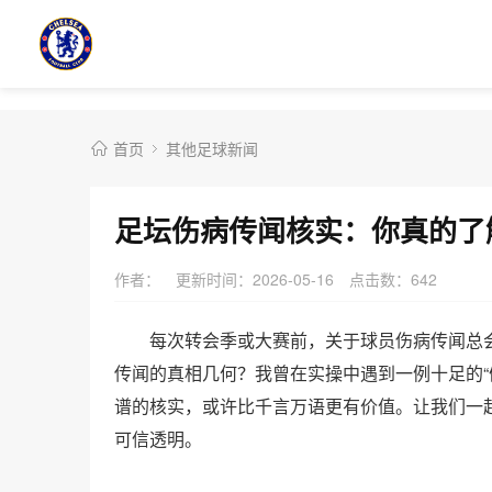
首页
其他足球新闻
足坛伤病传闻核实：你真的了
作者：
更新时间：2026-05-16
点击数：
642
每次转会季或大赛前，关于球员伤病传闻总会
传闻的真相几何？我曾在实操中遇到一例十足的“
谱的核实，或许比千言万语更有价值。让我们一
可信透明。