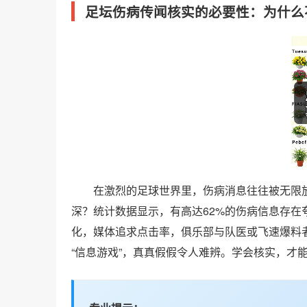
足坛伤病传闻核实的必要性：为什么
在激烈的足球世界里，伤病消息往往被无限放
深？统计数据显示，有高达62%的伤病信息存
化，媒体追求点击率，俱乐部与队医或飞速爆料者
“信息游戏”，真真假假令人难辨。学会核实，才