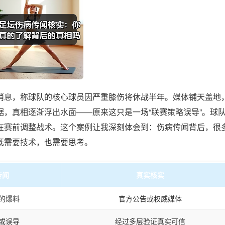
消息，称球队的核心球员因严重膝伤将休战半年。媒体铺天盖地
，真相逐渐浮出水面——原来这只是一场“联赛策略误导”。球
在赛前调整战术。这个案例让我深刻体会到：伤病传闻背后，很
既需要技术，也需要思考。
传闻
真实核实
的爆料
官方公告或权威媒体
或误导
经过多层验证真实可信