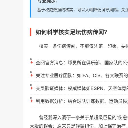
专业提示：
基于权威数据的核实，可以大幅降低误导风险。关
如何科学核实足坛伤病传闻？
核实一条伤病传闻，不能仅凭第一印象，要
✦
查阅官方消息：球员所在俱乐部、国家队的公
✦
关注专业医疗团队：如IFA、CIS、各大联赛
✦
交叉验证媒体：权威媒体如ESPN、天空体
✦
利用数据分析：结合球队训练数据、运动员恢
曾经我深入调研一条关于某超级巨星的“伤愈
大版的误会：原来只是轻微扭伤，加上保守治疗，