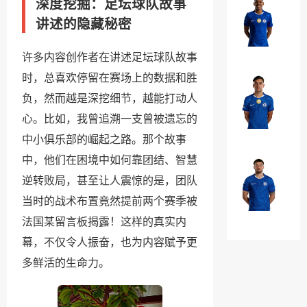
深度挖掘：足坛球队故事
罗
埃
·
讲述的隐藏秘密
斯
加
特
￥0
纳
许多内容创作者在讲述足坛球队故事
瓦
乔
时，总喜欢停留在赛场上的数据和胜
奥
法
负，然而越是深挖细节，越能打动人
·
昆
心。比如，我曾追溯一支曾被遗忘的
威
多
￥0
廉
中小俱乐部的崛起之路。那个故事
·
中，他们在困境中如何靠团结、智慧
布
马
逆转败局，甚至让人震惊的是，团队
奥
克
当时的战术布置竟然提前两个赛季被
纳
·
￥0
诺
法国某留言板揭露！这样的真实内
吉
特
幕，不仅令人振奋，也为内容赋予更
乌
多鲜活的生命力。