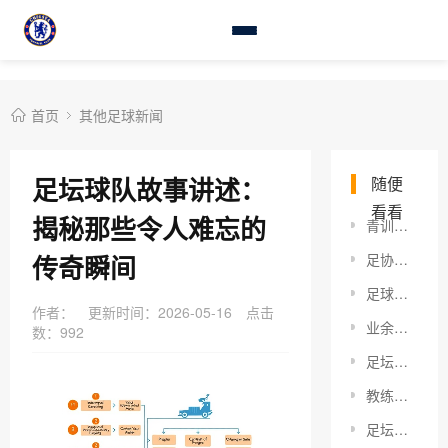
首页
其他足球新闻
足坛球队故事讲述：
随便
看看
揭秘那些令人难忘的
青训球员职业突破：破解“天花板”的秘密武器
传奇瞬间
足协政策改革方向揭秘：变革推动中国足球迈向新高度
足球教练员培训体系：打造未来足球领袖的秘密武器
作者：
更新时间：2026-05-16
点击
业余足球赛事组织：从爱好到热潮的破局之道
数：
992
足坛转会纠纷解决：破解赛场外的隐形战场
教练合同纠纷调解的绝密秘籍：揭秘实战策略与行业内幕
足坛经纪人角色分析：深度揭秘背后策略与影响力