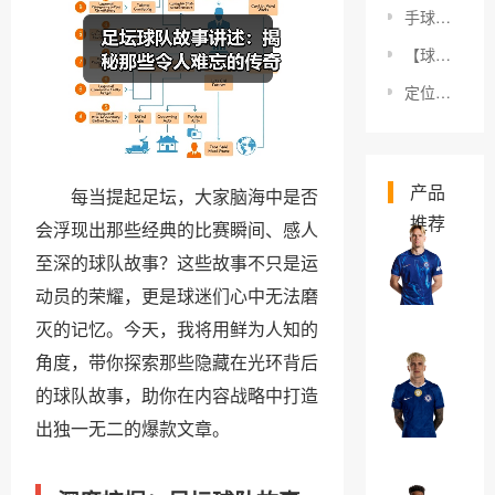
手球新规应用案例：2026年比赛革新的真实故事
【球员合同细节条款揭秘：2026年你必须懂的关键点】
定位球战术设计思路：从细节到胜负大局的秘诀
产品
每当提起足坛，大家脑海中是否
推荐
会浮现出那些经典的比赛瞬间、感人
米
至深的球队故事？这些故事不只是运
哈
动员的荣耀，更是球迷们心中无法磨
伊
￥0
灭的记忆。今天，我将用鲜为人知的
洛
角度，带你探索那些隐藏在光环背后
·
亚
穆
的球队故事，助你在内容战略中打造
历
德
出独一无二的爆款文章。
杭
￥0
里
德
克