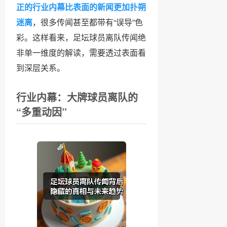
正的行业内幕比表面的新闻更加扑朔
迷离
，很多传闻甚至都带有“误导”色
彩。这样看来，足坛球员离队传闻绝
非单一维度的解读，需要透过表面看
到深层关系。
行业内幕：大牌球员离队的
“多重动因”