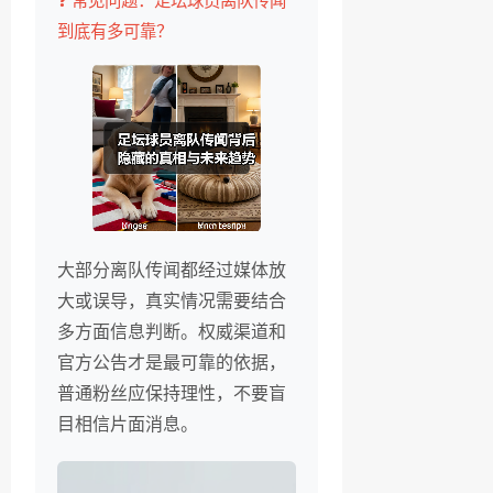
到底有多可靠？
大部分离队传闻都经过媒体放
大或误导，真实情况需要结合
多方面信息判断。权威渠道和
官方公告才是最可靠的依据，
普通粉丝应保持理性，不要盲
目相信片面消息。