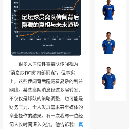
罗
埃
·
斯
加
特
￥0
纳
瓦
乔
奥
法
·
昆
威
多
￥0
廉
·
很多人习惯性将离队传闻视为
布
“消息炒作”或“内部阴谋”，但事实
马
奥
上，这些传闻背后隐藏着复杂的利益
克
纳
·
￥0
网络。某些离队消息经过多层转发，
诺
吉
不仅仅是球队的策略调整，也可能是
特
乌
财务压力、个人发展需求甚至媒体的
商业操作的结果。有一次我与一位经
纪人长时间深入交流，他告诉我：
真