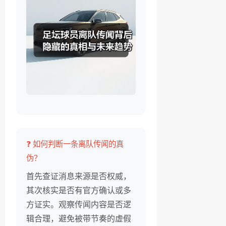
❓ 如何判断一条离队传闻的真
伪？
首先查证消息来源是否权威，
其次核实是否有官方确认或多
方证实。观察传闻内容是否逻
辑合理，避免被带节奏的虚假