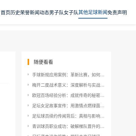
其他足球新闻
首页
历史荣誉
新闻动态
男子队
女子队
免责声明
随便看看
手球新规应用案例：革新比赛，如何少走弯路？
梅开二度战术意义：深度解析与实战应用
欧冠百场经验分析：成就传奇的秘密武器
足坛女足故事宣传：用激情点燃绿茵场的她们
足坛球员续约传闻背后：真相与影响深度解析
青训球员职业成功：破解梯队晋升的秘密密码