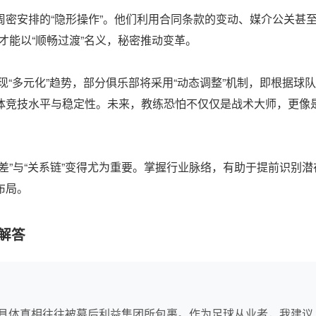
密安排的“隐形操作”。他们利用合同条款的变动、媒介公关甚至
才能以“顺畅过渡”名义，秘密推动变革。
现“多元化”趋势，部分俱乐部将采用“动态调整”机制，即根据球
体竞技水平与稳定性。未来，教练恐怕不仅仅是战术大师，更像
差”与“关系链”变得尤为重要。掌握行业脉络，有助于提前识别潜
布局。
解答
具体真相往往被幕后利益集团所包裹。作为足球从业者，我建议