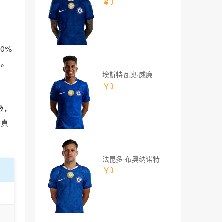
￥0
0%
力。
埃斯特瓦奥·威廉
￥0
级，
是真
法昆多·布奥纳诺特
￥0