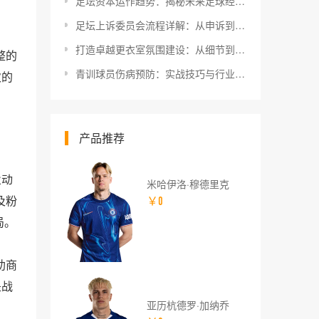
足坛资本运作趋势：揭秘未来足球经济的黄金密码
足坛上诉委员会流程详解：从申诉到裁决的全攻略
打造卓越更衣室氛围建设：从细节到心理的全方位提升
整的
青训球员伤病预防：实战技巧与行业内幕揭秘
次的
产品推荐
业动
米哈伊洛·穆德里克
及粉
￥0
局。
助商
是战
亚历杭德罗·加纳乔