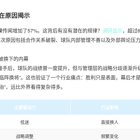
在原因揭示
传闻增加了57%。这背后有没有潜在的规律？
调研显示
，超过6
层次原因包括合作关系破裂、球队内部管理不善以及外部舆论压
突被换下的内幕
接手后，球队的战绩曾一度提升，但与管理层的战略分歧逐渐升
临阵换将”。这也验证了一个行业痛点：胜利只是表面，幕后才
治”，远比外界看得复杂得多。
主要驱动力
行业影响
低迷
直接换人
战略调整
频繁变化