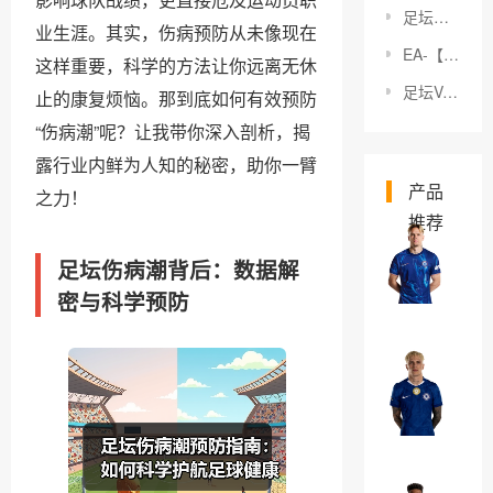
足坛经典德比回顾：那些永不褪色的瞬间
业生涯。其实，伤病预防从未像现在
EA-【深度解析】三中卫体系优缺点：战术变革的利与弊
这样重要，科学的方法让你远离无休
足坛VAR技术普及：揭秘革新背后的秘密
止的康复烦恼。那到底如何有效预防
“伤病潮”呢？让我带你深入剖析，揭
露行业内鲜为人知的秘密，助你一臂
产品
之力！
推荐
米
足坛伤病潮背后：数据解
哈
密与科学预防
伊
￥0
洛
·
亚
穆
历
德
杭
￥0
里
德
克