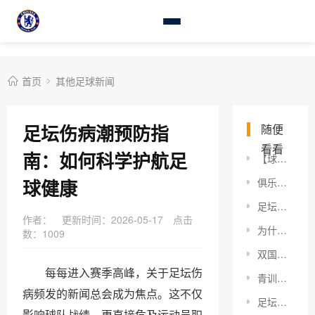
首页
其他足球新闻
足坛伤病潮预防指
随便
看看
南：如何科学护航足
【球队老将续约决策：真相背后隐藏的策略与内幕】
球健康
俱乐部百场纪念：如何用用心记录每一次精彩瞬间
足坛伤病潮预防：打造“铁人”身体的秘密武器
作者：
更新时间：2026-05-17
点击
为什么联赛杯赛事价值超乎你的想象
数：
1009
双国籍球员选择指南：2026年必读的核心策略
每每进入赛季高峰，关于足坛伤
青训球员公益参与：激发潜能，塑造未来之星
病频发的新闻总会成为焦点。这不仅
足坛经典球衣设计：那些令人难忘的瞬间与巧思
影响球队战绩，更直接危及运动员职