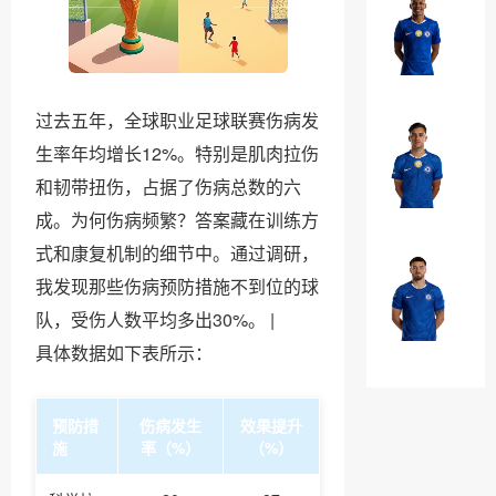
罗
埃
·
斯
加
特
￥0
纳
瓦
乔
过去五年，全球职业足球联赛伤病发
奥
生率年均增长12%。特别是肌肉拉伤
法
·
昆
和韧带扭伤，占据了伤病总数的六
威
多
￥0
成。为何伤病频繁？答案藏在训练方
廉
·
式和康复机制的细节中。通过调研，
布
我发现那些伤病预防措施不到位的球
马
奥
克
队，受伤人数平均多出30%。 |
纳
·
￥0
具体数据如下表所示：
诺
吉
特
乌
预防措
伤病发生
效果提升
施
率（%）
（%）