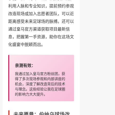
利用人脉和专业知识，提前预约参观
改造现场或加入志愿者团队，可以近
距离感受未来足球场的脉搏。还可以
通过皇马官方渠道获取项目最新信
息，把握第一手资源，助你在这场文
化盛宴中脱颖而出。
亲测有效：
我通过加入皇马官方粉丝团，获
得了多次现场参观和内部讲座的
机会，深度了解改造背后的技术
与理念。这些经验让我在足球圈
的影响力大大提升。
未来愿景：伯纳乌球场改