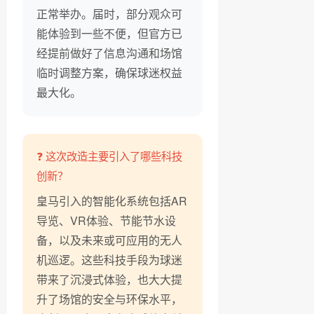
正常举办。届时，部分观众可
能体验到一些不便，但官方已
经提前做好了信息沟通和场馆
临时调整方案，确保球迷权益
最大化。
❓ 这次改造主要引入了哪些科技
创新？
皇马引入的智能化系统包括AR
导览、VR体验、节能节水设
备，以及未来或可应用的无人
机巡逻。这些科技手段为球迷
带来了沉浸式体验，也大大提
升了场馆的安全与环保水平，