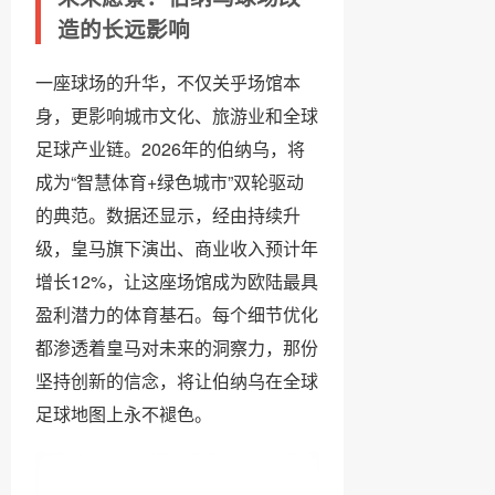
造的长远影响
一座球场的升华，不仅关乎场馆本
身，更影响城市文化、旅游业和全球
足球产业链。2026年的伯纳乌，将
成为“智慧体育+绿色城市”双轮驱动
的典范。数据还显示，经由持续升
级，皇马旗下演出、商业收入预计年
增长12%，让这座场馆成为欧陆最具
盈利潜力的体育基石。每个细节优化
都渗透着皇马对未来的洞察力，那份
坚持创新的信念，将让伯纳乌在全球
足球地图上永不褪色。