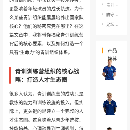
青训球员成功转型的幕后秘籍：怎样指导未来巨星
更影响着年轻球员的成长轨迹。为什
防守拦截成功率分析：提升防守的核心秘密
么某些青训组织能屡屡培养出国家队
足坛技术流的发展：为何细节决定未来
核心？他们的秘密究竟在哪里？在这
篇文章中，我将带你揭秘青训训练营
背后的核心要素，以及如何打造一个
产品
具有“生命力”的青训组织体系。
推荐
米
青训训练营组织的核心战
哈
略：打造人才生态圈
伊
￥0
洛
很多人认为，青训训练营的成功只是
·
亚
教练的能力和训练设施的投入，但实
穆
历
际上，更关键的是建立一个完整的人
德
杭
￥0
里
才生态圈。这意味着从青少年选拔、
德
克
技能培养、心理疏导到生涯规划，每