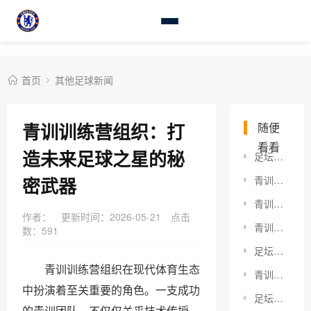
首页
其他足球新闻
青训训练营组织：打
随便
看看
造未来足球之星的秘
足坛经纪人角色分析：揭秘足球商务背后的操盘手
密武器
青训球员职业初心：从迷茫到信仰的蜕变
青训球员发展规划：破解未来足球星的秘密武器
作者：
更新时间：2026-05-21
点击
青训球员职业规划：如何点燃年轻人的足球梦想
数：
591
足坛世预赛分析：洞悉未来的比赛趋势与潜力股
青训训练营组织在现代体育生态
青训球员发展规划：开启未来足球之路的秘密武器
中扮演着至关重要的角色。一支成功
足坛外援政策调整：新风向下的未来格局解析
的青训团队，不仅仅关乎技术传授，