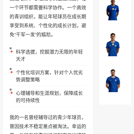
罗
埃
一个环节都需要科学协作。一个高效
·
斯
的青训组织，能让年轻球员在成长期
加
特
￥0
纳
享受到系统、个性化的成长计划，避
瓦
乔
免“千军一发”的尴尬。
奥
法
·
昆
✦
科学选拔，挖掘潜力无限的年轻
威
多
￥0
天才
廉
·
✦
个性化培训方案，针对个人优劣
布
马
势调整策略
奥
克
纳
✦
心理辅导和生涯规划，保障成长
·
￥0
诺
的可持续性
吉
特
乌
我的一名曾经辅导过的青少年球员，
曾因技术不稳定差点被淘汰。幸运的