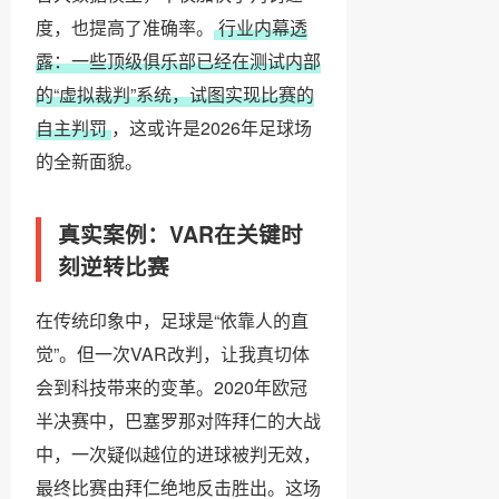
度，也提高了准确率。
行业内幕透
露：一些顶级俱乐部已经在测试内部
的“虚拟裁判”系统，试图实现比赛的
自主判罚
，这或许是2026年足球场
的全新面貌。
真实案例：VAR在关键时
刻逆转比赛
在传统印象中，足球是“依靠人的直
觉”。但一次VAR改判，让我真切体
会到科技带来的变革。2020年欧冠
半决赛中，巴塞罗那对阵拜仁的大战
中，一次疑似越位的进球被判无效，
最终比赛由拜仁绝地反击胜出。这场