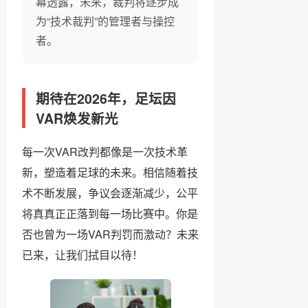
幕透露，未来，裁判将逐步成
为“技术裁判”的管理者与操控
者。
期待在2026年，足坛因
VAR焕发新光
每一次VAR改判都像是一次技术革
新，塑造着足球的未来。相信随着技
术不断发展，争议会逐渐减少，公平
将真真正正落到每一场比赛中。你是
否也曾为一场VAR判罚而激动？未来
已来，让我们拭目以待！