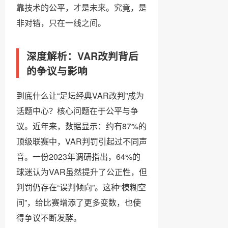
靠技术的公平，才是未来。究竟，是
非对错，只在一线之间。
深度解析：VAR改判背后
的争议与影响
到底什么让“足坛经典VAR改判”成为
话题中心？核心问题在于公平与争
议。近年来，数据显示：约有87%的
顶级联赛中，VAR判罚引起过不同声
音。一份2023年调研指出，64%的
球迷认为VAR虽然提升了公正性，但
判罚仍存在“误判倾向”。这种“模糊空
间”，给比赛增添了更多变数，也使
得争议不断发酵。