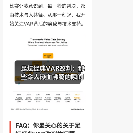
比赛让我意识到：每一秒的判决，都
由技术与人共舞。从那一刻起，我开
始关注VAR背后的奥秘与技术支持。
FAQ：你最关心的关于足