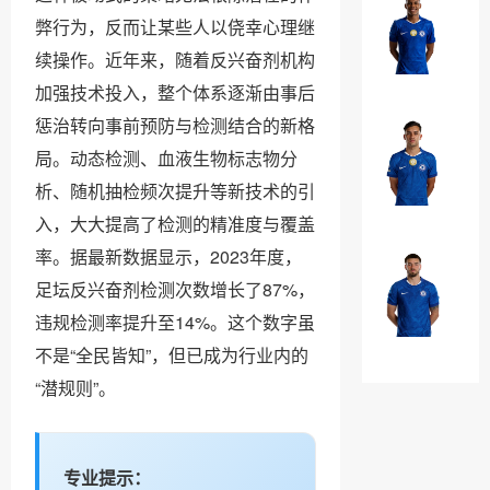
罗
埃
弊行为，反而让某些人以侥幸心理继
·
斯
续操作。近年来，随着反兴奋剂机构
加
特
￥0
纳
加强技术投入，整个体系逐渐由事后
瓦
乔
惩治转向事前预防与检测结合的新格
奥
法
局。动态检测、血液生物标志物分
·
昆
析、随机抽检频次提升等新技术的引
威
多
￥0
廉
入，大大提高了检测的精准度与覆盖
·
率。据最新数据显示，2023年度，
布
马
足坛反兴奋剂检测次数增长了87%，
奥
克
违规检测率提升至14%。这个数字虽
纳
·
￥0
诺
不是“全民皆知”，但已成为行业内的
吉
特
“潜规则”。
乌
专业提示：