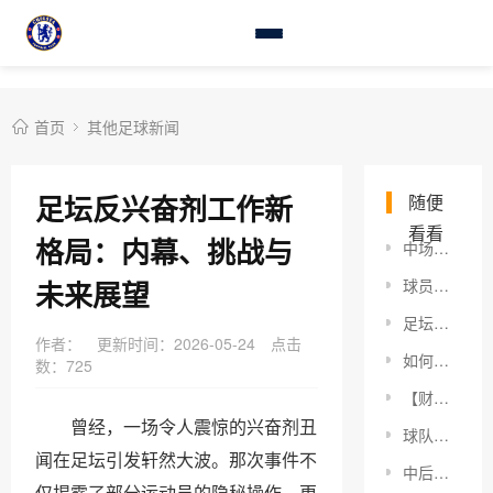
首页
其他足球新闻
足坛反兴奋剂工作新
随便
看看
格局：内幕、挑战与
中场调度组织核心：打造高效团队的秘密武器
未来展望
球员身价评估模型：让数据说话，突破想象的评分黑科技
足坛经典对决：那些永不褪色的瞬间到底怎么分析？
作者：
更新时间：2026-05-24
点击
如何深度挖掘欧国联赛事价值：商业与足球的双赢新路径
数：
725
【财政公平法案解读：让每一分钱都交得明明白白】
曾经，一场令人震惊的兴奋剂丑
球队老将续约决策：逆风而行的智慧与策略
闻在足坛引发轩然大波。那次事件不
中后卫补位意识提升技巧：赢在防线的细节控
仅揭露了部分运动员的隐秘操作，更