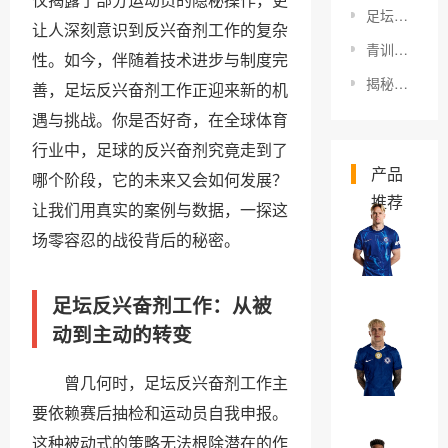
足坛球队故事讲述：揭秘那些令人难忘的传奇瞬间
让人深刻意识到反兴奋剂工作的复杂
青训球员职业传奇：揭秘未来足球巨星的成长之路
性。如今，伴随着技术进步与制度完
揭秘老特拉福德传奇：足球史上不可磨灭的荣耀瞬间
善，足坛反兴奋剂工作正迎来新的机
遇与挑战。你是否好奇，在全球体育
行业中，足球的反兴奋剂究竟走到了
产品
哪个阶段，它的未来又会如何发展？
推荐
让我们用真实的案例与数据，一探这
米
场零容忍的战役背后的秘密。
哈
伊
￥0
足坛反兴奋剂工作：从被
洛
·
动到主动的转变
亚
穆
历
曾几何时，足坛反兴奋剂工作主
德
杭
￥0
里
要依赖赛后抽检和运动员自我申报。
德
克
这种被动式的策略无法根除潜在的作