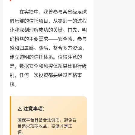
在实操中，我曾参与某省级足球
俱乐部的信托项目，从零到一的过程
让我深刻理解成功的关键。首先，明
确粉丝的主要需求——安全感、参与
感和归属感。随后，整合多方资源，
建立透明的信托体系。值得注意的
是，数据安全和风控体系堪比银行级
别，任何一次投资都要经过严格审
核。
⚠️ 注意事项：
确保平台具备合法资质，避免盲
目追求短期收益，稳健才是王
道。