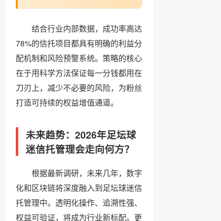
结合行业内部数据，成功率高达
78%的信托项目都具有明确的利益分
配机制和风险预警系统。策略的核心
在于用科学方法保证每一分钱都用在
刀刃上，减少不必要的风险，为粉丝
打造可持续的权益增值通道。
未来趋势：2026年足坛球
迷信托管理会走向何方？
根据最新调研，未来几年，数字
化和区块链将深度融入到足坛球迷信
托管理中。透明化操作、追溯性强、
权益可验证，将成为行业新标配。更