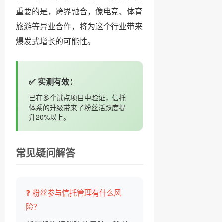
重要的是，跨界融合，像电竞、体育
旅游等异业合作，将为这个行业带来
爆发式增长的可能性。
✅ 实测有效：
已在多个试点项目中验证，信托
体系的升级带来了粉丝活跃度提
升20%以上。
常见疑问解答
❓ 粉丝参与信托管理有什么风
险？