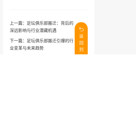
上一篇：
足坛俱乐部搬迁：背后的
深远影响与行业潜藏机遇
返
下一篇：
足坛俱乐部搬迁引爆的行
回
业变革与未来趋势
列
表
©2025 切尔西足球粉丝站 版权所有