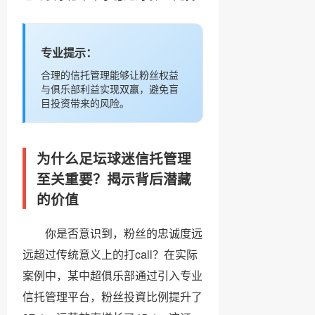
专业提示：
合理的信托管理能够让粉丝权益
与俱乐部利益实现双赢，避免盲
目投资带来的风险。
为什么足坛球迷信托管理
至关重要？揭示背后潜藏
的价值
你是否意识到，粉丝的忠诚度远
远超过传统意义上的打call？在实际
案例中，某中超俱乐部通过引入专业
信托管理平台，粉丝投資比例提升了