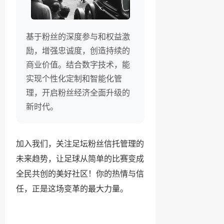
基于粉丝的深度参与和权益激
励，增强忠诚度，创造持续的
商业价值。结合数字技术，能
实现个性化定制和智能化管
理，开启粉丝经济全面升级的
新时代。
加入我们，关注足坛粉丝信托管理的
未来趋势，让足球从简单的比赛变成
全民共创的美好社区！你的热情与信
任，正是这场变革的最大力量。