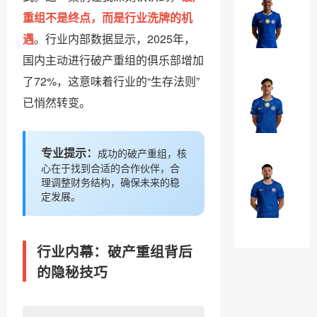
罗
埃
重组不是终点，而是行业洗牌的机
·
斯
遇
。行业内部数据显示，2025年，
加
特
￥0
纳
国内主动进行破产重组的俱乐部增加
瓦
乔
了72%，这意味着行业的“生存法则”
奥
法
已悄然转变。
·
昆
威
多
￥0
廉
专业提示：
·
成功的破产重组，核
心在于找到合适的合作伙伴，合
布
理调整财务结构，确保未来的稳
马
奥
定发展。
克
纳
·
￥0
诺
吉
特
行业内幕：破产重组背后
乌
的隐秘技巧