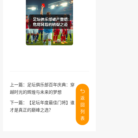
上一篇：
足坛俱乐部百年庆典：穿
越时光的辉煌与未来的梦想
返
下一篇：
【足坛年度最佳门将】谁
回
才是真正的巅峰之选？
列
表