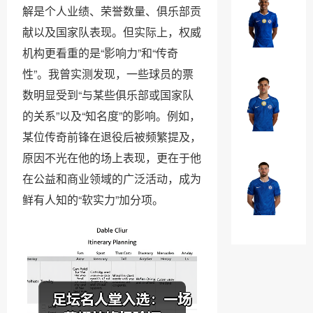
罗
解是个人业绩、荣誉数量、俱乐部贡
埃
·
斯
献以及国家队表现。但实际上，权威
加
特
￥0
机构更看重的是“影响力”和“传奇
纳
瓦
性”。我曾实测发现，一些球员的票
乔
奥
数明显受到“与某些俱乐部或国家队
法
·
昆
的关系”以及“知名度”的影响。例如，
威
多
￥0
某位传奇前锋在退役后被频繁提及，
廉
·
原因不光在他的场上表现，更在于他
布
在公益和商业领域的广泛活动，成为
马
奥
克
鲜有人知的“软实力”加分项。
纳
·
￥0
诺
吉
特
乌