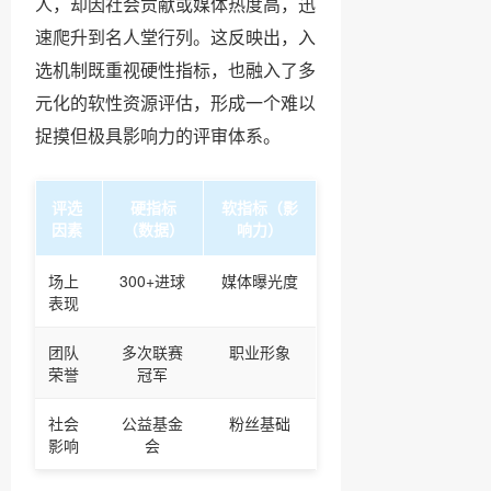
人，却因社会贡献或媒体热度高，迅
速爬升到名人堂行列。这反映出，入
选机制既重视硬性指标，也融入了多
元化的软性资源评估，形成一个难以
捉摸但极具影响力的评审体系。
评选
硬指标
软指标（影
因素
（数据）
响力）
场上
300+进球
媒体曝光度
表现
团队
多次联赛
职业形象
荣誉
冠军
社会
公益基金
粉丝基础
影响
会