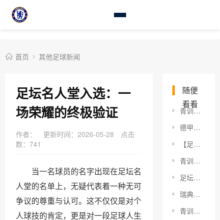
首页
其他足球新闻
足坛名人堂入选：一
随便
看看
场荣耀的终极验证
青训球员职业道路：逆流而上的成功密码
德甲财团经营理念：深度揭秘成功密码
作者：
更新时间：2026-05-28
点击
数：
741
【足球裁判证书培训：开启您的裁判之路，成就足球梦想】
青训球员职业梦想：打破桎梏，开启未来之门
当一名球员的名字出现在足坛名
足坛新星潜力评估：深度解析那些未来巨星的成长密码
人堂的名单上，无疑代表着一种无可
瑞典女足团队配合：揭秘2026年世界的战术秘密
争议的尊重与认可。这不仅仅是对个
青训球员心理辅导：助力未来巨星的关键秘密
人球技的肯定，更是对一段足球人生