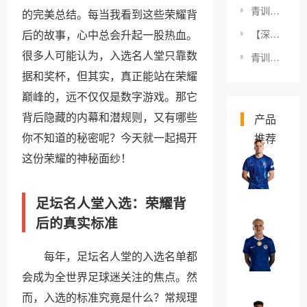
青训球员输送渠道深度解析：如何搭建最有效的路径
的完美总结。每当我看到这些荣耀背
后的故事，心中总会升起一股热血。
【深度揭秘：伯纳乌球场历史背后鲜为人知的故事】
很多人可能认为，入选名人堂只靠数
青训球员职业突破的秘密：如何打破天花板？
据和奖杯，但其实，真正能站在荣耀
巅峰的，远不仅仅是数字游戏。那它
背后隐藏的内幕和潜规则，又有哪些
产品
你不知道的秘密呢？今天就一起揭开
推荐
米
这份荣耀的神秘面纱！
哈
伊
￥0
足坛名人堂入选：荣耀背
洛
后的真实标准
·
亚
穆
历
每年，足坛名人堂的入选名单都
德
杭
￥0
会成为全世界足球迷关注的焦点。然
里
德
而，入选的标准究竟是什么？常规理
克