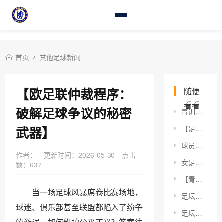
首页
其他足球新闻
【欧足联仲裁程序：
随便
看看
破解足球争议的秘密
青训球员合同管理：打造未来足球之星的关键秘诀
武器】
【足坛老板故事揭秘：那些你未曾了解的背后秘密】
球员代理人运作模式全解析：背后隐藏的行业秘密
作者：
更新时间：2026-05-30
点击
女足五大联赛崛起：背后的秘密与未来趋势
数：
637
【青训球员职业担当：成就未来新星的关键力量】
当一场足球风暴席卷比赛场地，
足坛经典队徽演变：从符号到传奇的背后故事
球迷、俱乐部甚至联盟都陷入了纷争
足坛球员续约传闻背后：真相与影响深度解析
的漩涡，如何维护公平正义？答案往