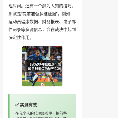
理时间。还有一个鲜为人知的技巧，
那就是“提前准备多维证据”，例如：
运动员健康数据、财务报表、电子邮
件记录等多源信息，会在裁决中起到
决定性作用。
✅ 实测有效：
在我个人的代理经验中，提前整