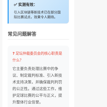
✅ 实测有效：
引入区块链等新技术已在部分国
际比赛试点，效果令人期待。
常见问题解答
❓ 足坛仲裁委员会的核心职责是
什么？
它主要负责处理比赛中的争
议、制定裁判标准、引入新技
术支持决策，并确保裁判判罚
的公正性。通过这些工作，维
护足球比赛的公平与正义，提
升整体行业信誉。