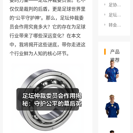
足协政策改革方向：新征程上的足球未来探索
仅仅是裁判的后盾，更是足球世界里
足坛新星潜力评估：揭秘未来巨星的成长密码
的“公平守护神”。那么，足坛仲裁委
转会费纪录对比：揭秘足球世界的价格狂潮
员会作用究竟多大？它的存在为足球
行业带来了哪些深远变化？在本文
中，我将揭开这些谜底，带你走进这
产品
个行业鲜为人知的核心环节。
推荐
米
哈
伊
￥0
洛
·
亚
穆
历
德
杭
￥0
里
德
克