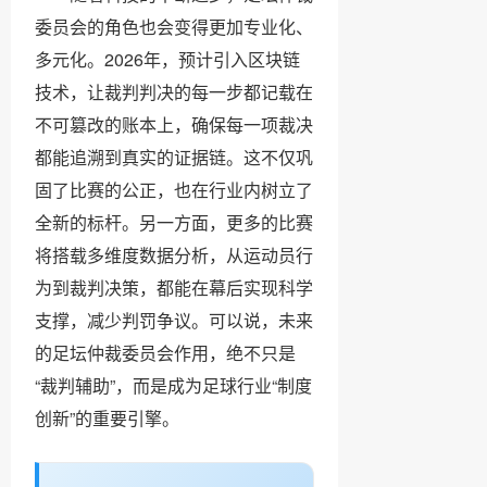
委员会的角色也会变得更加专业化、
多元化。2026年，预计引入区块链
技术，让裁判判决的每一步都记载在
不可篡改的账本上，确保每一项裁决
都能追溯到真实的证据链。这不仅巩
固了比赛的公正，也在行业内树立了
全新的标杆。另一方面，更多的比赛
将搭载多维度数据分析，从运动员行
为到裁判决策，都能在幕后实现科学
支撑，减少判罚争议。可以说，未来
的足坛仲裁委员会作用，绝不只是
“裁判辅助”，而是成为足球行业“制度
创新”的重要引擎。