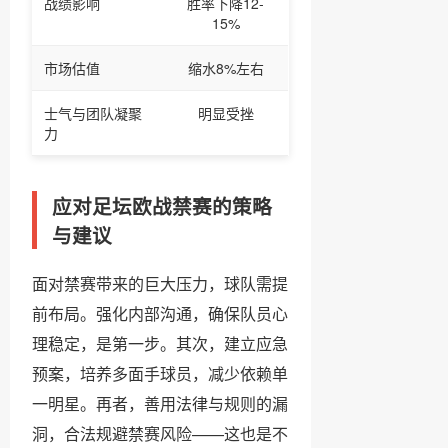
战绩影响
胜率下降12-
15%
市场估值
缩水8%左右
士气与团队凝聚
明显受挫
力
应对足坛欧战禁赛的策略
与建议
面对禁赛带来的巨大压力，球队需提
前布局。强化内部沟通，确保队员心
理稳定，是第一步。其次，建立应急
预案，培养多面手球员，减少依赖单
一明星。再者，善用法律与规则的漏
洞，合法规避禁赛风险——这也是不