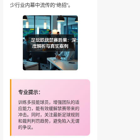
少行业内幕中流传的“绝招”。
专业提示：
训练多技能球员，增强团队的适
应能力，能有效缓解禁赛带来的
冲击。同时，关注最新足球规则
和裁判判罚趋势，避免陷入无谓
的争议。