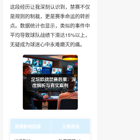
这段经历让我深刻认识到，禁赛不仅
是规则的制裁，更是赛季命运的转折
点。数据统计也显示，类似的事件中
平均导致球队战绩下滑达15%以上，
无疑成为球迷心中永难磨灭的痛。
禁赛影响因素
主要表现