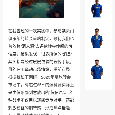
罗
埃
·
斯
加
特
￥0
纳
瓦
乔
在我曾经的一次实操中，参与某豪门
奥
法
·
俱乐部的转会策略制定，最初我们也
昆
威
曾依赖“消息源”去评估转会传闻的可
多
￥0
廉
信度。结果发现，很多所谓的“消息”
·
其实都是经过层层包装的宣传手段，
布
马
奥
目的在于牵动市场情绪，提前布局。
克
纳
根据我私下调研，2023年足球转会
·
￥0
诺
市场中，有超过65%的爆料源实际上
吉
特
是由俱乐部刻意放出的“假信息”。这
乌
种战术不仅用以迷惑竞争对手，还能
刺激粉丝的期待感，形成热点话题，