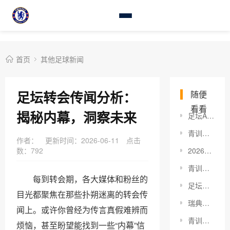
首页
其他足球新闻
足坛转会传闻分析：
随便
看看
揭秘内幕，洞察未来
足坛AI裁判辅助：革新足球的未来新战场
青训球员伤病预防：激发潜能的关键保证
作者：
更新时间：2026-06-11
点击
数：
792
2026年西甲联赛冠军预测：谁才是最大热门？
青训球员职业突破：破解“天花板”的秘密武器
每到转会期，各大媒体和粉丝的
足坛兴奋剂事件处理：破解黑暗中的战斗密码
目光都聚焦在那些扑朔迷离的转会传
瑞典女足团队配合：破解胜利的秘密武器
闻上。或许你曾经为传言真假难辨而
青训冬令营安排：提升青少年足球实力的秘密武器
烦恼，甚至盼望能找到一些“内幕”信