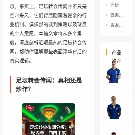
揭秘足坛假球传闻调查：真相究竟埋藏在哪？
息。事实上，足坛转会传闻并不只是
空穴来风，它们背后隐藏着复杂的行
青训球员转型指导：破解未来职业生涯的秘密钥匙
业机制、俱乐部的谈判策略以及球员
青训体系培养模式对比：揭秘足球青训的成功秘诀
的个人意愿。本篇文章将从多个角
度，深度剖析近期最热的足坛转会传
闻，帮助你理解那些表面浮华背后的
产品
真实逻辑。
推荐
米
哈
足坛转会传闻：真相还是
伊
￥0
炒作？
洛
·
亚
穆
历
德
杭
￥0
里
德
克