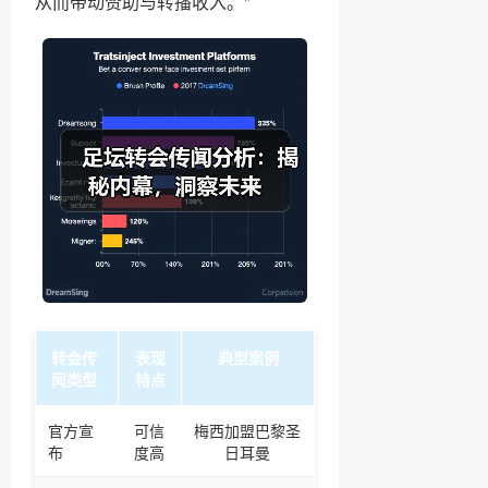
从而带动赞助与转播收入。"
转会传
表现
典型案例
闻类型
特点
官方宣
可信
梅西加盟巴黎圣
布
度高
日耳曼