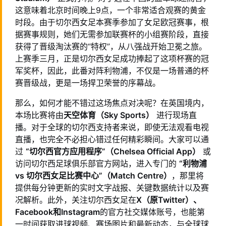
这意味着北京时间晚上9点，一个非常适合观赛的黄金
时段。由于切尔西女足本赛季参加了女足欧冠赛事，根
据赛事规则，她们无需参加联赛杯的小组赛阶段，直接
获得了晋级淘汰赛的“特权”，从八强战开始卫冕之旅。
上赛季三月，正是切尔西女足成功捧起了这项杯赛的冠
军奖杯，因此，此番对阵利物浦，不仅是一场普通的杯
赛晋级战，更是一场捍卫荣誉的序幕战。
那么，如何才能不错过这场焦点对决呢？在英国境内，
本场比赛将由
天空体育（Sky Sports）
进行现场直
播。对于全球的切尔西支持者来说，即使无法观看电视
直播，也完全不必担心错过任何精彩瞬间。大家可以通
过
“切尔西官方应用程序”（Chelsea Official App）
或
访问切尔西足球俱乐部官方网站，进入专门的
“利物浦
vs 切尔西女足比赛中心”（Match Centre）
，那里将
提供每分钟更新的实时文字战报、关键数据统计以及赛
况解析。此外，关注切尔西女足在
X（原Twitter）、
Facebook和Instagram
的官方社交媒体账号，也能第
一时间获取进球视频、赛场图片和最新动态，与全球球