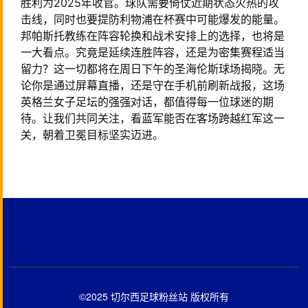
胜利为2025年收官。球队需要倚仗近期状态火热的攻
击线，同时也要提防利物浦在杯赛中可能爆发的能量。
邦帕斯托教练在阵容轮换和战术安排上的选择，也将是
一大看点。究竟是延续连胜阵容，还是为密集赛程适当
留力？这一切都将在周日下午的圣海伦斯球场揭晓。无
论你是通过屏幕直播，还是守在手机前刷新战报，这场
英格兰女子足坛的强强对话，都值得每一位球迷的期
待。让我们共同关注，看蓝军能否在客场跨越红军这一
关，朝着卫冕目标坚实迈进。
©2025 切尔西足球粉丝站 版权所有