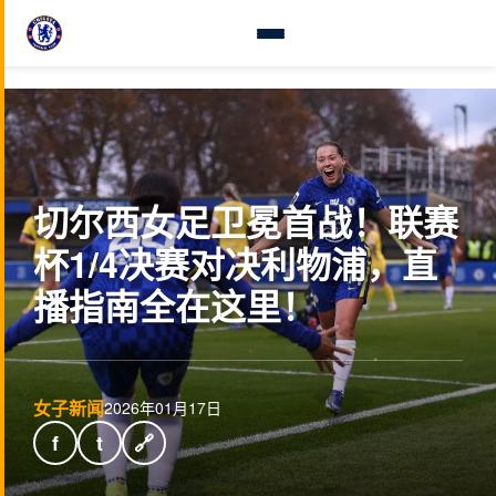
切尔西女足卫冕首战！联赛
杯1/4决赛对决利物浦，直
播指南全在这里！
女子新闻
2026年01月17日
f
t
🔗