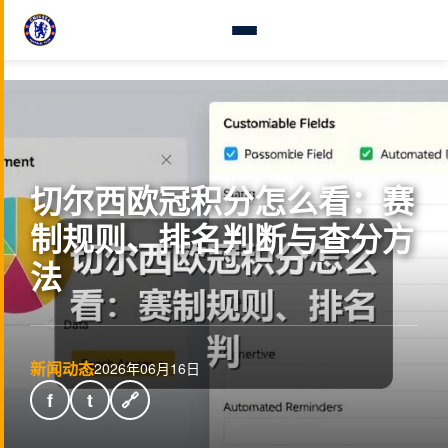
切尔西欧冠积分怎么看：赛
制规则、排名判断与查分方
法
新闻动态
2026年06月16日
f
t
🔗