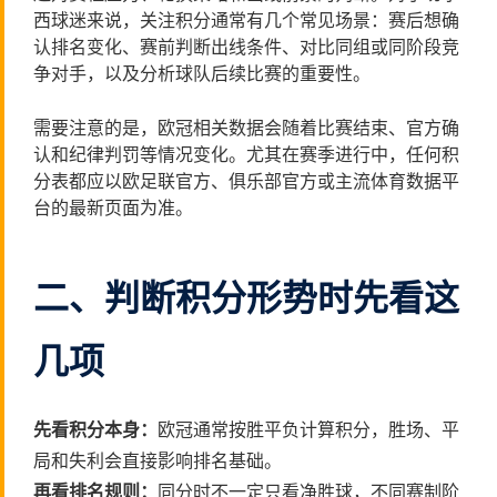
西球迷来说，关注积分通常有几个常见场景：赛后想确
认排名变化、赛前判断出线条件、对比同组或同阶段竞
争对手，以及分析球队后续比赛的重要性。
需要注意的是，欧冠相关数据会随着比赛结束、官方确
认和纪律判罚等情况变化。尤其在赛季进行中，任何积
分表都应以欧足联官方、俱乐部官方或主流体育数据平
台的最新页面为准。
二、判断积分形势时先看这
几项
先看积分本身：
欧冠通常按胜平负计算积分，胜场、平
局和失利会直接影响排名基础。
再看排名规则：
同分时不一定只看净胜球，不同赛制阶