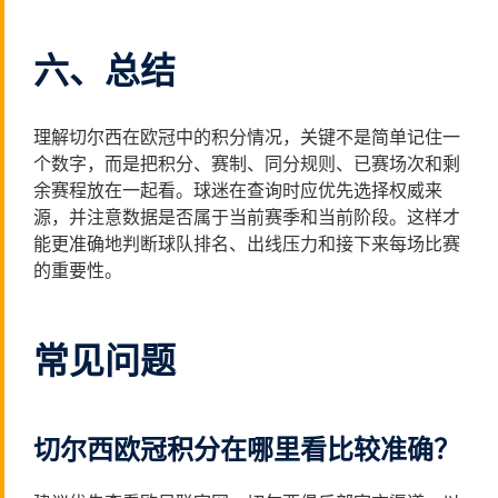
六、总结
理解切尔西在欧冠中的积分情况，关键不是简单记住一
个数字，而是把积分、赛制、同分规则、已赛场次和剩
余赛程放在一起看。球迷在查询时应优先选择权威来
源，并注意数据是否属于当前赛季和当前阶段。这样才
能更准确地判断球队排名、出线压力和接下来每场比赛
的重要性。
常见问题
切尔西欧冠积分在哪里看比较准确？