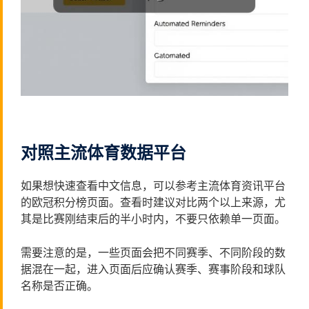
对照主流体育数据平台
如果想快速查看中文信息，可以参考主流体育资讯平台
的欧冠积分榜页面。查看时建议对比两个以上来源，尤
其是比赛刚结束后的半小时内，不要只依赖单一页面。
需要注意的是，一些页面会把不同赛季、不同阶段的数
据混在一起，进入页面后应确认赛季、赛事阶段和球队
名称是否正确。