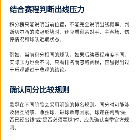
结合赛程判断出线压力
积分榜只能说明当前位置，不能完全说明出线概率。判
断切尔西的欧冠形势时，还应看剩余对手、主客场、伤
停情况和球队近期状态。
例如，当前积分相同的球队，如果后续赛程难度不同，
实际压力也会不同。只看排名而忽略赛程，容易得出过
于乐观或过于悲观的结论。
确认同分比较规则
欧冠在不同阶段会采用明确的排名规则。同分时可能涉
及相互战绩、净胜球、进球数等因素。球迷在判断“是
否已经出线”或“是否必须赢球”时，应先确认当季官方规
则。