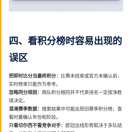
四、看积分榜时容易出现的
误区
把即时比分当最终积分：
比赛未结束或官方未确认前，
实时榜单只能作为参考。
忽略同分规则：
两队积分相同并不代表排名一定按净胜
球决定。
混淆赛季数据：
搜索结果中可能出现旧赛季积分榜，查
看时要确认年份和阶段。
只看切尔西不看竞争对手：
欧冠出线形势取决于多队结