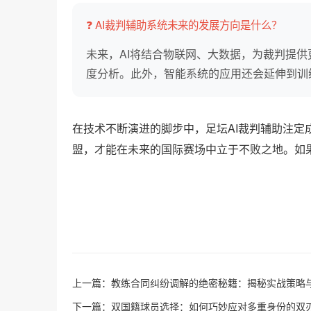
❓ AI裁判辅助系统未来的发展方向是什么？
未来，AI将结合物联网、大数据，为裁判提
度分析。此外，智能系统的应用还会延伸到训
在技术不断演进的脚步中，足坛AI裁判辅助注
盟，才能在未来的国际赛场中立于不败之地。如
上一篇：
教练合同纠纷调解的绝密秘籍：揭秘实战策略
下一篇：
双国籍球员选择：如何巧妙应对多重身份的双