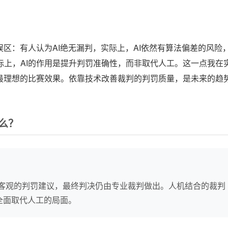
误区：有人认为AI绝无漏判，实际上，AI依然有算法偏差的风险
际上，AI的作用是提升判罚准确性，而非取代人工。这一点我在
现最理想的比赛效果。依靠技术改善裁判的判罚质量，是未来的趋
么？
、客观的判罚建议，最终判决仍由专业裁判做出。人机结合的裁判
全面取代人工的局面。