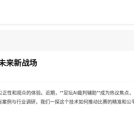
的未来新战场
正性和观众的体验。近期，**足坛AI裁判辅助**成为热议焦点
实际案例与行业调研，我们一探这个技术如何推动比赛的精准和公