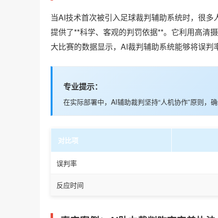
当AI技术首次被引入足球裁判辅助系统时，很多
提供了**科学、客观的判罚依据**。它利用高
大比赛的数据显示，AI裁判辅助系统能够将误判率
专业提示：
在实际部署中，AI辅助裁判坚持“人机协作”原则，
对比项
误判率
反应时间