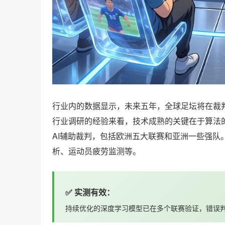
行业内的数据显示，未来五年，全球足坛将在裁判
行业调研的经验来看，技术成熟的关键在于算法
AI辅助裁判，包括欧洲五大联赛和亚洲一些强队
析、运动员疲劳监测等。
✅ 实测有效：
持续优化的深度学习模型已在多个联赛验证，错误