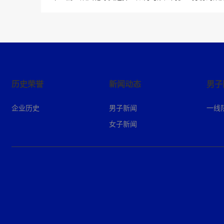
历史荣誉
新闻动态
男子
企业历史
男子新闻
一线
女子新闻