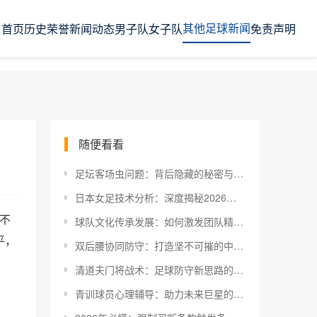
其他足球新闻
首页
历史荣誉
新闻动态
男子队
女子队
免责声明
随便看看
足坛客场虫问题：背后隐藏的秘密与破解之道
日本女足技术分析：深度揭秘2026年崛起之路
，不
球队文化传承发展：如何激发团队精神的火花
平，
双后腰协同防守：打造坚不可摧的中场铁壁
清道夫门将战术：足球防守新思路的揭秘
青训球员心理辅导：助力未来巨星的关键秘密