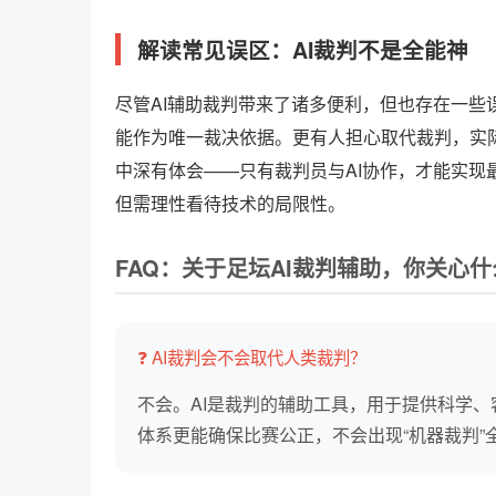
解读常见误区：AI裁判不是全能神
尽管AI辅助裁判带来了诸多便利，但也存在一些
能作为唯一裁决依据。更有人担心取代裁判，实
中深有体会——只有裁判员与AI协作，才能实
但需理性看待技术的局限性。
FAQ：关于足坛AI裁判辅助，你关心什
❓ AI裁判会不会取代人类裁判？
不会。AI是裁判的辅助工具，用于提供科学
体系更能确保比赛公正，不会出现“机器裁判”