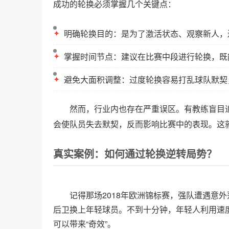
成功的轮换必须掌握几个关键点：
✦
明确轮换目的：是为了激活状态、观察新人，
✦
掌握时间节点：建议在比赛中段进行轮换，既
✦
避免大面积调整：过度轮换容易打乱球队默契
然而，行业内也存在严重误区。有教练盲目追求
会使队员失去默契，反而影响比赛中的表现。这
真实案例：如何通过轮换逆转局势？
记得那场2018年欧洲锦标赛，强队遭遇意
后卫换上年轻球员。不到十分钟，年轻人利用速
可以带来“奇效”。