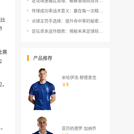
足坛球迷骚乱管理：破解激情燃烧背后的难题
传球成功率战术意义：赢在每一次精准的传递
据比
点球主罚手选择：提升命中率的秘密武器
节
足坛资本运作趋势：揭秘未来足球经济的黄金密码
比赛
产品推荐
边
米哈伊洛·穆德里克
见，
￥0
现，
亚历杭德罗·加纳乔