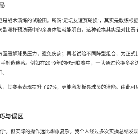
局
是战术演练的试验田。所谓“足坛友谊赛轮换”，其实是教练根
次欧洲杯预演赛中的亲身体验就能明白，这种轮换其实是对比赛
方面缓解球员压力，避免伤病；再者试验不同阵型组合，为正式
对手制造迷惑。例如在2019年的欧洲联赛中，一队通过轮换多名
鲜。
队，其赛事表现提升了27%，更能激发板凳球员的潜能。由此可
。
巧与误区
行”。但实际的操作远比想象复杂。我个人经过多次实操总结发