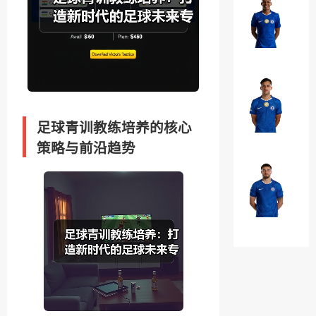
罗
埃
·
斯
加
特
￥0
纳
瓦
乔
奥
法
·
昆
威
足球青训教练培养的核心
多
￥0
廉
策略与前沿趋势
·
布
马
奥
克
纳
·
￥0
诺
吉
特
乌