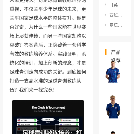
【英超争冠关键对决：揭秘赛场背后隐藏的胜负密码】
重视，不仅关乎少年足球的未来，更
西班牙女足传控战术揭秘：攻防一体的战场艺术
关乎国家足球水平的整体提升。你是
足坛技术流前锋的核心秘密：你了解他们的真正特点吗？
否好奇，为什么一些国家能在世界赛
场上屡获佳绩，而另一些国家却难以
突破？答案背后，正隐藏着一套科学
产品
有效的教练培养体系。实践证明，系
推荐
统化的培训，加上创新的理念，才是
米
足球青训走向成功的关键。到底如何
哈
打造一支高水准的足球青训教练队
伊
￥0
伍？我们来一探究竟！
洛
·
亚
穆
历
德
杭
￥0
里
德
克