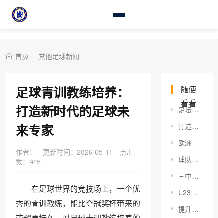
首页
其他足球新闻
足球青训教练培养：
随便
看看
打造新时代的足球未
足坛流浪球员生涯揭秘：豪情与无奈的足球人生
来专家
打造卓越更衣室氛围建设：从细节到心理的全方位提升
欧洲杯夺冠赔率预测：2026年最全分析指南
作者：
更新时间：2026-05-11
点击
球队更衣室矛盾影响深远：你知道它们会让球队更难赢吗？
数：
905
三中卫体系优缺点：战术革新还是陷阱？
在足球世界的竞技场上，一个优
U23国足半场0-0越南！射门数+控球率占优 杨希险破门 李昊3次救险
秀的青训教练，能比夺冠奖杯带来的
提升客场战绩的秘密武器：实战指南与策略解析
荣耀更持久。对足球青训教练培养的