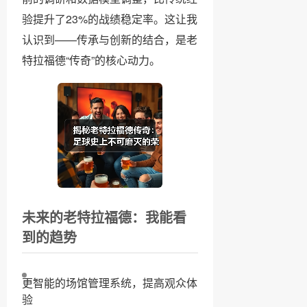
验提升了23%的战绩稳定率。这让我
认识到——传承与创新的结合，是老
特拉福德“传奇”的核心动力。
未来的老特拉福德：我能看
到的趋势
更智能的场馆管理系统，提高观众体
验