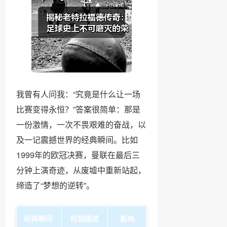
我曾有人问我：“究竟是什么让一场
比赛变得永恒？”答案很简单：那是
一份激情，一次不畏艰难的奋战，以
及一记震撼世界的经典瞬间。比如
1999年的欧冠决赛，曼联在最后三
分钟上演奇迹，从废墟中重新站起，
缔造了“梦想的逆转”。
经典瞬间
时刻描述
影响