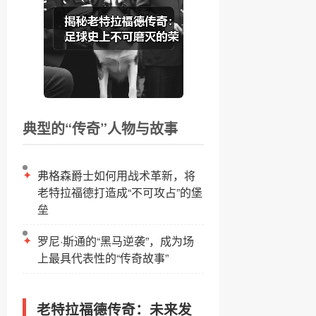
典型的“传奇”人物与故事
✦
弗格森爵士如何用战术革新，将
老特拉福德打造成“不可攻占”的堡
垒
✦
罗尼·斯通的“黑马逆袭”，成为场
上最具代表性的“传奇故事”
老特拉福德传奇：未来发