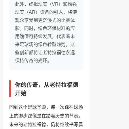
此外，虚拟现实（VR）和增强
现实（AR）设备的引入，将使
观众享受到更沉浸式的比赛体
验。同时，绿色环保材料的应
用确保可持续发展，代表着未
来足球场的绿色转型趋势。这
些创新都将让老特拉福德永远
保持传奇的光环。
你的传奇，从老特拉福德
开始
回到这个足球圣殿，每一次踩在球场
上的脚步都像是在踏着历史的节奏。
未来的老特拉福德，仍将继续书写属