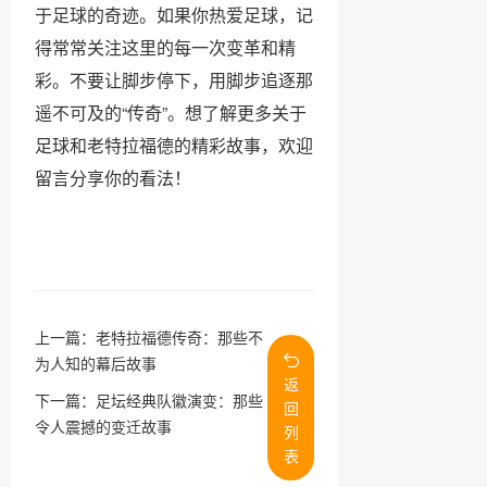
于足球的奇迹。如果你热爱足球，记
得常常关注这里的每一次变革和精
彩。不要让脚步停下，用脚步追逐那
遥不可及的“传奇”。想了解更多关于
足球和老特拉福德的精彩故事，欢迎
留言分享你的看法！
上一篇：
老特拉福德传奇：那些不
为人知的幕后故事
返
下一篇：
足坛经典队徽演变：那些
回
令人震撼的变迁故事
列
表