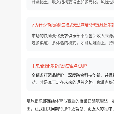
开疆拓土，收入结构变得更加多元化，风险也
❓ 为什么传统的运营模式无法满足现代足球俱乐
市场的快速变化要求俱乐部不断创新收入来源
过多渠道、多体验的模式，才能迎难而上，持
未来足球俱乐部的运营重点在哪？
全链条打造品牌IP，深度融合科技创新，并
动，才是真正走在未来的运营之路。你准备好
足球俱乐部连结体育与商业的桥梁已越筑越坚，
出。让我们共同期待那个更智慧、更强大的足球