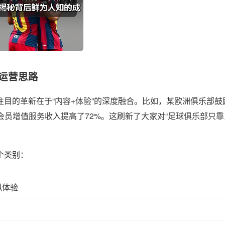
运营思路
目的革新在于“内容+体验”的深度融合。比如，某欧洲俱乐部鼓
会员增值服务收入提高了72%。这刷新了大家对“足球俱乐部只靠
个类别：
拟体验