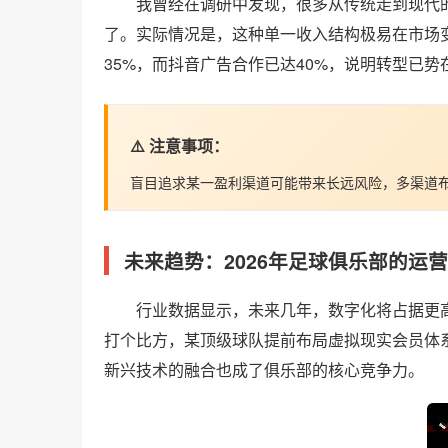
我曾经在调研中发现，很多从传统走到现代的
了。实际情况是，这种单一收入结构极易在市场变
35%，而抖音广告合作已达40%，说明转型已势
⚠️ 注意事项：
盲目追求某一盈利渠道可能带来长远风险，多渠道
未来趋势：2026年足球俱乐部的运
行业数据显示，未来几年，数字化将占据更高
打个比方，某顶级球队提前布局虚拟现实会员体
新兴技术的融合也成了俱乐部的核心竞争力。