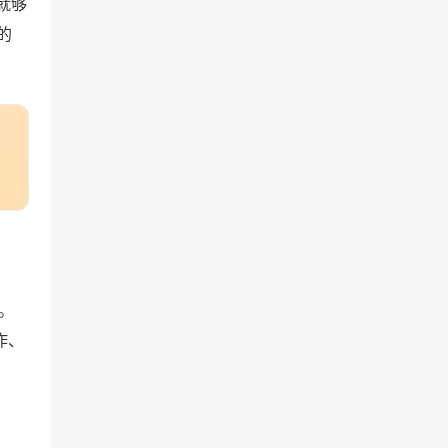
就够
的
。
作、