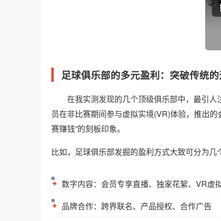
足球俱乐部的多元盈利：突破传统的
在我实测发现的几个顶级俱乐部中，最引人注
员在非比赛期间参与虚拟实境(VR)体验，推出的
赛赚钱”的刻板印象。
比如，足球俱乐部发掘的盈利方式大致可分为几
✦
数字内容：会员专享直播、独家花絮、VR虚
✦
品牌合作：跨界联名、产品授权、合作广告