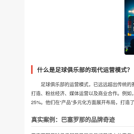
什么是足球俱乐部的现代运营模式？
足球俱乐部的运营模式，已远远超出传统的
打造、粉丝经济、媒体运营以及商业合作。例如
25%。他们在“产品”多元化方面展开布局，打
真实案例：巴塞罗那的品牌奇迹