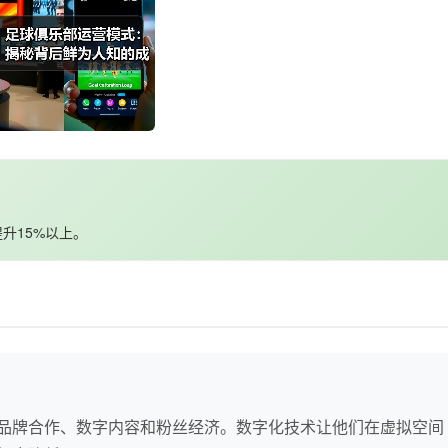
升15%以上。
品牌合作、数字内容和粉丝经济。数字化技术让他们在虚拟空间