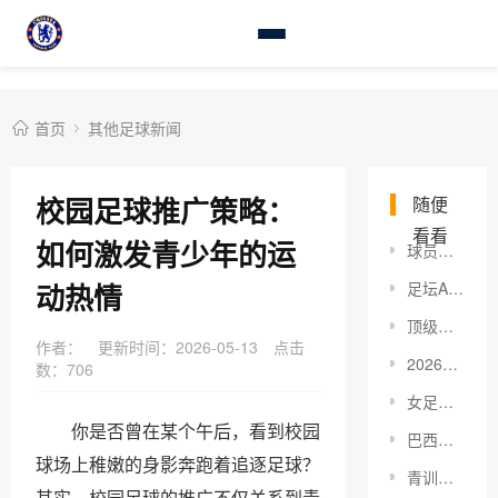
首页
其他足球新闻
校园足球推广策略：
随便
看看
如何激发青少年的运
球员伤病报告分析：洞察绿茵场背后的秘密武器
动热情
足坛AI裁判辅助：革新足球的未来新战场
顶级门将技术要求：从基础到巅峰的深度剖析
作者：
更新时间：2026-05-13
点击
2026年最全解析：伯纳乌球场改造的未来蓝图与深度洞察
数：
706
女足五大联赛崛起：背后的秘密与未来趋势
你是否曾在某个午后，看到校园
巴西女足个人技术揭秘：如何打造超强足球表现
球场上稚嫩的身影奔跑着追逐足球？
青训球员职业蜕变：打破迷思，走向巅峰之路
其实，校园足球的推广不仅关系到青