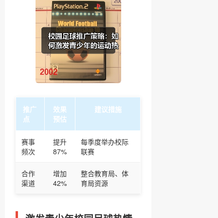
推广
效果
建议措施
点
预估
赛事
提升
每季度举办校际
频次
87%
联赛
合作
增加
整合教育局、体
渠道
42%
育局资源