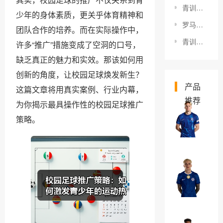
青训球员职业发展：打破迷思的实战指南
少年的身体素质，更关乎体育精神和
罗马德比城市荣耀：足球王者的史诗对决与传承
团队合作的培养。而在实际操作中，
青训球员如何肩负职业担当：打造未来球场的中坚力量
许多“推广”措施变成了空洞的口号，
缺乏真正的魅力和实效。那该如何用
创新的角度，让校园足球焕发新生？
产品
这篇文章将用真实案例、行业内幕，
推荐
为你揭示最具操作性的校园足球推广
米
策略。
哈
伊
￥0
洛
·
亚
穆
历
德
杭
￥0
里
德
克