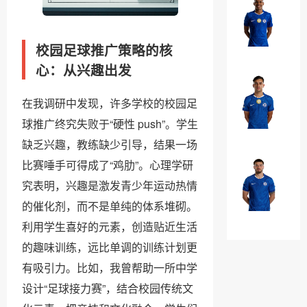
罗
埃
·
斯
加
校园足球推广策略的核
特
￥0
纳
瓦
心：从兴趣出发
乔
奥
法
·
在我调研中发现，许多学校的校园足
昆
威
球推广终究失败于“硬性 push”。学生
多
￥0
廉
缺乏兴趣，教练缺少引导，结果一场
·
比赛唾手可得成了“鸡肋”。心理学研
布
马
奥
究表明，兴趣是激发青少年运动热情
克
纳
的催化剂，而不是单纯的体系堆砌。
·
￥0
诺
利用学生喜好的元素，创造贴近生活
吉
特
的趣味训练，远比单调的训练计划更
乌
有吸引力。比如，我曾帮助一所中学
设计“足球接力赛”，结合校园传统文